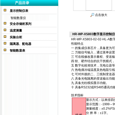
产品目录
显示控制仪表
点击放大
智能数显仪
安全存储柜系列
温度测量
HR-WP-XS803数字显示控制仪HR-
实验台柜
HR-WP-XS803-02-02-HL-A
数
性能特点
隔离器、配电器
一 的集成仪表芯片，具备更为
智能数显表
二 万能信号输入，通过菜单设
三 可在线修改显示量程、变送
四 软、硬件结合的抗干扰模式
五 数字化校准技术，无电位器
六 热电偶冷端温度及热电阻引
七 可对外接的二、三线制变送
八 具备光电隔离的变送输出功
九 具备光柱模拟显示功能。
十 具备RS232或RS485通
技术指标
显示方式：以单排四
显示范围：-1999～9
测量精度：±0.2%FS
分 辨 率：±1字。