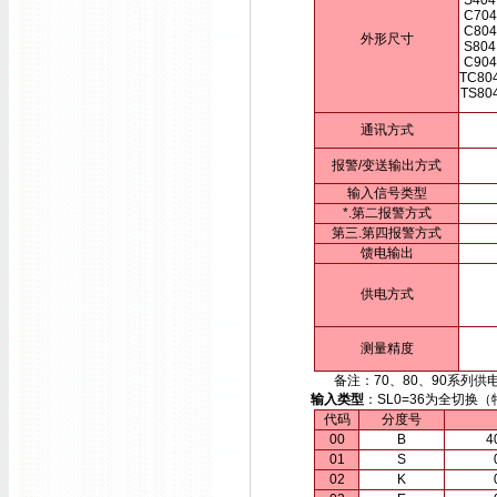
S404
C704
C804
外形尺寸
S804
C904
TC80
TS80
通讯方式
报警/变送输出方式
输入信号类型
*.第二报警方式
第三.第四报警方式
馈电输出
供电方式
测量精度
备注：70、80、90系列供电方
输入类型
：SL0=36为全切
代码
分度号
00
B
4
01
S
02
K