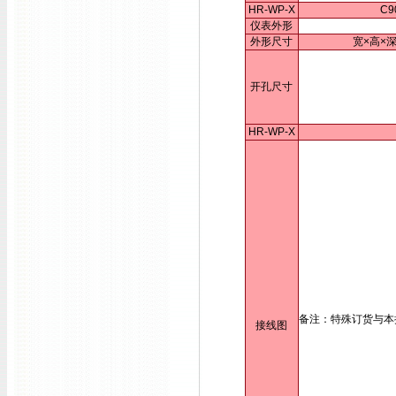
HR-WP-X
C9
仪表外形
外形尺寸
宽×高×深
开孔尺寸
HR-WP-X
备注：特殊订货与本
接线图