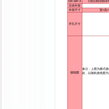
HR-WP-X
C801/803/80
仪表外形
外形尺寸
宽×高×
开孔尺寸
备注：上图为横式接
接线图
处，以随机接线图为