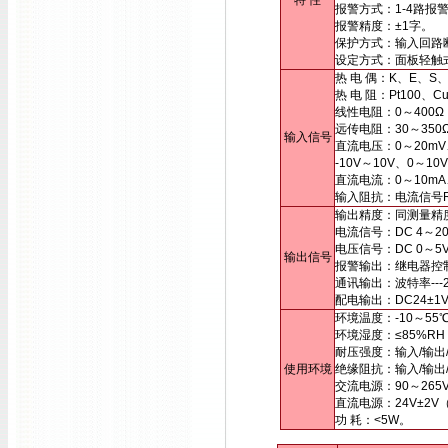
特 性
报警方式：1-4路报
报警精度：±1字。
保护方式：输入回路
设定方式：面板轻触
热 电 偶：K、E、S
热 电 阻：Pt100、
线性电阻：0～400Ω
远传电阻：30～35
输入信号
直流电压：0～20mV
-10V～10V、0～
直流电流：0～10mA
输入阻抗：电流信号Ri
输出精度：同测量精
电流信号：DC 4～20
电压信号：DC 0～
输出信号
报警输出：继电器控制输出
通讯输出：波特率---2
配电输出：DC24±1
环境温度：-10～55
环境湿度：≤85%R
耐压强度：输入/输出/电
使用环境
绝缘阻抗：输入/输出/
交流电源：90～265
直流电源：24V±2
功 耗：<5W。