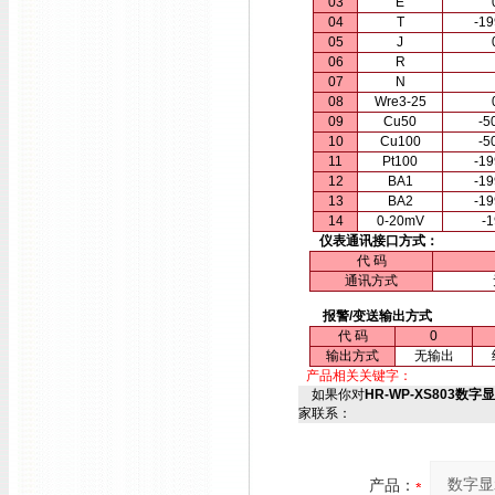
03
E
04
T
-1
05
J
06
R
07
N
08
Wre3-25
09
Cu50
-5
10
Cu100
-5
11
Pt100
-1
12
BA1
-1
13
BA2
-1
14
0-20mV
-
仪表通讯接口方式：
代 码
通讯方式
报警/变送输出方式
代 码
0
输出方式
无输出
产品相关关键字：
如果你对
HR-WP-XS803数字显
家联系：
产品：