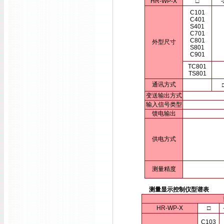
HR-WP-X
□
-
C101
C401
S401
C701
C801
外型尺寸
S801
C901
TC801
TS801
通讯方式
变送输出方式
输入信号类型
馈电输出
供电方式
测量精度
测量显示控制仪型谱表
HR-WP-X
□
C103