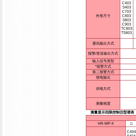
C403
S403
C703
外形尺寸
C803
S803
C903
TC803
TS803
通讯输出方式
报警/变送输出方式
输入信号类型
*报警方式
第二报警方式
馈电输出
供电方式
测量精度
测量显示四限控制仪型谱表
HR-WP-X
□
C404