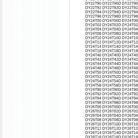
DY22T90 DY22T90D DY22T90
DY22T92 DY22T92D DY22T92
DY22T94 DY22T94D DY22T94
DY22T98 DY22T98D DY22T98
DY24T00 DY24T00D DY24T00
DY24T02 DY24T02D DY24T02
DY24T04 DY24T04D DY24T04
DY24T08 DY24T08D DY24T08
DY24T10 DY24T10D DY24T10
DY24T12 DY24T12D DY24T12
DY24T14 DY24T14D DY24T14
DY24T18 DY24T18D DY24T18
DY24T40 DY24T40D DY24T40
DY24T42 DY24T42D DY24T42
DY24T44 DY24T44D DY24T44
DY24T48 DY24T48D DY24T48
DY24T50 DY24T50D DY24T50
DY24T52 DY24T52D DY24T52
DY24T54 DY24T54D DY24T54
DY24T58 DY24T58D DY24T58
DY24T90 DY24T90D DY24T90
DY24T92 DY24T92D DY24T92
DY24T94 DY24T94D DY24T94
DY24T98 DY24T98D DY24T98
DY26T00 DY26T00D DY26T00
DY26T02 DY26T02D DY26T02
DY26T04 DY26T04D DY26T04
DY26T08 DY26T08D DY26T08
DY26T10 DY26T10D DY26T10
DY26T12 DY26T12D DY26T12
DY26T14 DY26T14D DY26T14
DY26T18 DY26T18D DY26T18