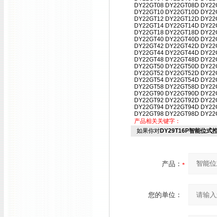
DY22GT08 DY22GT08D DY22
DY22GT10 DY22GT10D DY22
DY22GT12 DY22GT12D DY22
DY22GT14 DY22GT14D DY22
DY22GT18 DY22GT18D DY22
DY22GT40 DY22GT40D DY22
DY22GT42 DY22GT42D DY22
DY22GT44 DY22GT44D DY22
DY22GT48 DY22GT48D DY22
DY22GT50 DY22GT50D DY22
DY22GT52 DY22GT52D DY22
DY22GT54 DY22GT54D DY22
DY22GT58 DY22GT58D DY22
DY22GT90 DY22GT90D DY22
DY22GT92 DY22GT92D DY22
DY22GT94 DY22GT94D DY22
DY22GT98 DY22GT98D DY22
产品相关关键字：
如果你对
DY29T16P智能位式
产品：
您的单位：