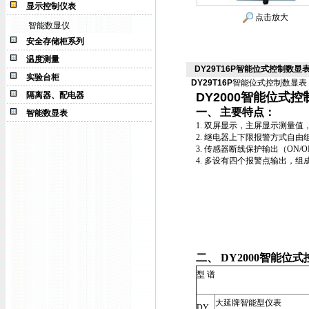
显示控制仪表
点击放大
智能数显仪
安全存储柜系列
温度测量
DY29T16P智能位式控制数显表D
实验台柜
DY29T16P
智能位式控制数显表
隔离器、配电器
DY2000
智能位式控
一、
主要特点：
智能数显表
1.
双屏显示，主屏显示测量值
2.
继电器上下限报警方式自由
3.
传感器断线保护输出（
ON/O
4.
多设有四个报警点输出，组
二、
DY2000
智能位式
型 谱
大延牌智能型仪表
DY