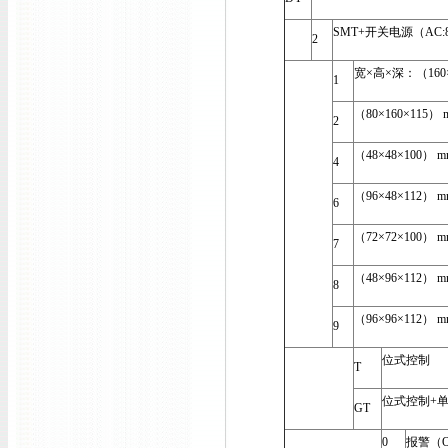
SMT+开关电源（AC:85
2
宽×高×深：（160×
1
（80×160×115） 
2
（48×48×100） m
4
（96×48×112） m
6
（72×72×100） m
7
（48×96×112） m
8
（96×96×112） m
9
位式控制
T
位式控制+单
GT
0
报警（O