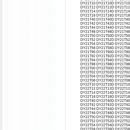
DY21T10 DY21T10D DY21T10
DY21T12 DY21T12D DY21T12
DY21T14 DY21T14D DY21T14
DY21T18 DY21T18D DY21T18
DY21T40 DY21T40D DY21T40
DY21T42 DY21T42D DY21T42
DY21T44 DY21T44D DY21T44
DY21T48 DY21T48D DY21T48
DY21T50 DY21T50D DY21T50
DY21T52 DY21T52D DY21T52
DY21T54 DY21T54D DY21T54
DY21T58 DY21T58D DY21T58
DY21T90 DY21T90D DY21T90
DY21T92 DY21T92D DY21T92
DY21T94 DY21T94D DY21T94
DY21T98 DY21T98D DY21T98
DY22T00 DY22T00D DY22T00
DY22T02 DY22T02D DY22T02
DY22T04 DY22T04D DY22T04
DY22T08 DY22T08D DY22T08
DY22T10 DY22T10D DY22T10
DY22T12 DY22T12D DY22T12
DY22T14 DY22T14D DY22T14
DY22T18 DY22T18D DY22T18
DY22T40 DY22T40D DY22T40
DY22T42 DY22T42D DY22T42
DY22T44 DY22T44D DY22T44
DY22T48 DY22T48D DY22T48
DY22T50 DY22T50D DY22T50
DY22T52 DY22T52D DY22T52
DY22T54 DY22T54D DY22T54
DY22T58 DY22T58D DY22T58