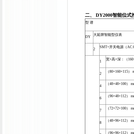
二、
DY2000
智能位式
型 谱
大延牌智能型仪表
DY
SMT+开关电源（AC:85
2
宽×高×深：（160×
1
（80×160×115） 
2
（48×48×100） m
4
（96×48×112） m
6
（72×72×100） m
7
（48×96×112） m
8
（96×96×112） m