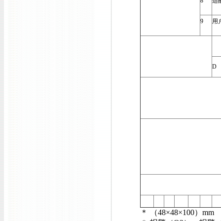
8
适
9
用
D
＊ （48×48×100）m