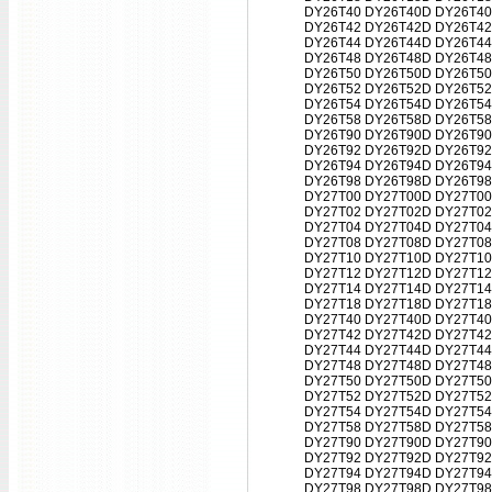
DY26T40 DY26T40D DY26T40
DY26T42 DY26T42D DY26T42
DY26T44 DY26T44D DY26T44
DY26T48 DY26T48D DY26T48
DY26T50 DY26T50D DY26T50
DY26T52 DY26T52D DY26T52
DY26T54 DY26T54D DY26T54
DY26T58 DY26T58D DY26T58
DY26T90 DY26T90D DY26T90
DY26T92 DY26T92D DY26T92
DY26T94 DY26T94D DY26T94
DY26T98 DY26T98D DY26T98
DY27T00 DY27T00D DY27T00
DY27T02 DY27T02D DY27T02
DY27T04 DY27T04D DY27T04
DY27T08 DY27T08D DY27T08
DY27T10 DY27T10D DY27T10
DY27T12 DY27T12D DY27T12
DY27T14 DY27T14D DY27T14
DY27T18 DY27T18D DY27T18
DY27T40 DY27T40D DY27T40
DY27T42 DY27T42D DY27T42
DY27T44 DY27T44D DY27T44
DY27T48 DY27T48D DY27T48
DY27T50 DY27T50D DY27T50
DY27T52 DY27T52D DY27T52
DY27T54 DY27T54D DY27T54
DY27T58 DY27T58D DY27T58
DY27T90 DY27T90D DY27T90
DY27T92 DY27T92D DY27T92
DY27T94 DY27T94D DY27T94
DY27T98 DY27T98D DY27T98