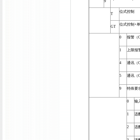
9
位式控制
T
位式控制+单
GT
0
报警（O
1
上限报警
4
通讯（O
5
通讯（O
9
特殊要
0
输
1
适
2
适配