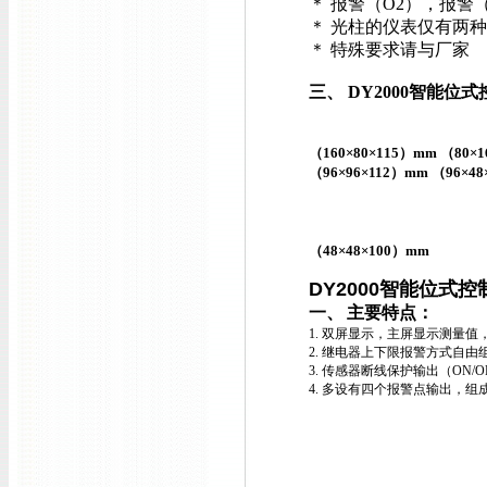
＊ 报警（O2），报警
＊ 光柱的仪表仅有两种外型尺
＊ 特殊要求请与厂家
三、
DY2000
智能位式
（160×80×115）mm （80×1
（96×96×112）mm （96×48
（48×48×100）mm
DY2000
智能位式控
一、
主要特点：
1.
双屏显示，主屏显示测量值
2.
继电器上下限报警方式自由
3.
传感器断线保护输出（
ON/O
4.
多设有四个报警点输出，组