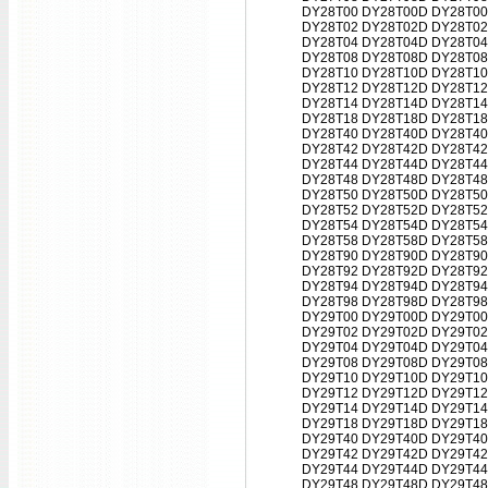
DY28T00 DY28T00D DY28T00
DY28T02 DY28T02D DY28T02
DY28T04 DY28T04D DY28T04
DY28T08 DY28T08D DY28T08
DY28T10 DY28T10D DY28T10
DY28T12 DY28T12D DY28T12
DY28T14 DY28T14D DY28T14
DY28T18 DY28T18D DY28T18
DY28T40 DY28T40D DY28T40
DY28T42 DY28T42D DY28T42
DY28T44 DY28T44D DY28T44
DY28T48 DY28T48D DY28T48
DY28T50 DY28T50D DY28T50
DY28T52 DY28T52D DY28T52
DY28T54 DY28T54D DY28T54
DY28T58 DY28T58D DY28T58
DY28T90 DY28T90D DY28T90
DY28T92 DY28T92D DY28T92
DY28T94 DY28T94D DY28T94
DY28T98 DY28T98D DY28T98
DY29T00 DY29T00D DY29T00
DY29T02 DY29T02D DY29T02
DY29T04 DY29T04D DY29T04
DY29T08 DY29T08D DY29T08
DY29T10 DY29T10D DY29T10
DY29T12 DY29T12D DY29T12
DY29T14 DY29T14D DY29T14
DY29T18 DY29T18D DY29T18
DY29T40 DY29T40D DY29T40
DY29T42 DY29T42D DY29T42
DY29T44 DY29T44D DY29T44
DY29T48 DY29T48D DY29T48