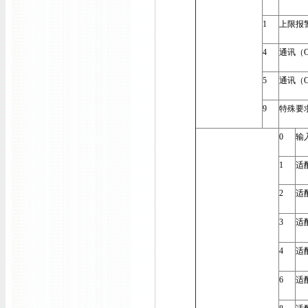
1
上限报警
4
通讯（O
5
通讯（O
9
特殊要
0
输
1
适
2
适配
3
适
4
适
6
适