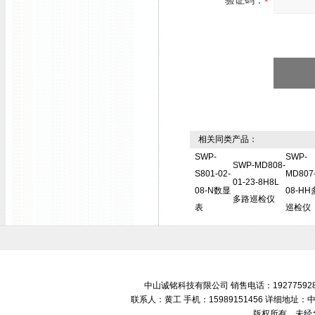
验证码：
相关同类产品：
SWP-
SWP-
SWP-MD808-
S801-02-
MD807-
01-23-8H8L
08-N数显
08-H
多路巡检仪
表
巡检仪
中山诚铭科技有限公司 销售电话：192775928
联系人：黄工 手机：15989151456 详细地
版权所有，未经