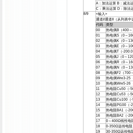
A：加法运算 B：减法
C：乘法运算 D：除法
8/9
<输入>
通道I/通道II（从列表
代码
类型
00
热电偶B（400～
01
热电偶S（0～16
02
热电偶K（0～13
03
热电偶E（0～10
04
热电偶T（-200.0
05
热电偶J（0～12
06
热电偶R（0～16
07
热电偶N（0～13
08
热电偶F2（700
09
热电偶Wre3-25
10
热电偶Wre5-2
11
热电阻Cu50（-50
12
热电阻Cu53（-5
13
热电阻Cu100（-5
14
热电阻Pt100（-2
15
热电阻BA1（-200
16
热电阻BA2（-200
17
0～400Ω线性电
18
0-350Ω远传电
19
30-350Ω远传电