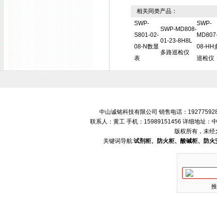
相关同类产品：
SWP-
SWP-
SWP-MD808-
S801-02-
MD807-
01-23-8H8L
08-N数显
08-H
多路巡检仪
表
巡检仪
中山诚铭科技有限公司 销售电话：192775928
联系人：黄工 手机：15989151456 详细地
版权所有，未经
关键词导航:
试剂柜、防火柜、酸碱柜、防火
推