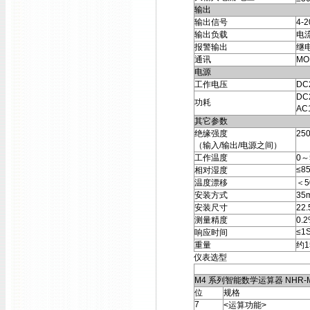
输出
输出信号
4-
输出负载
电
报警输出
继电
通讯
MO
电源
工作电压
DC
DC
功耗
AC
其它参数
绝缘强度
25
（输入/输出/电源之间）
工作温度
0～
≤8
相对湿度
温度漂移
＜5
安装方式
35
安装尺寸
22
测量精度
0.
≤1
响应时间
重量
约1
仪表选型
M4 系列智能数学运算器 NHR-
位
规格
7
<运算功能>