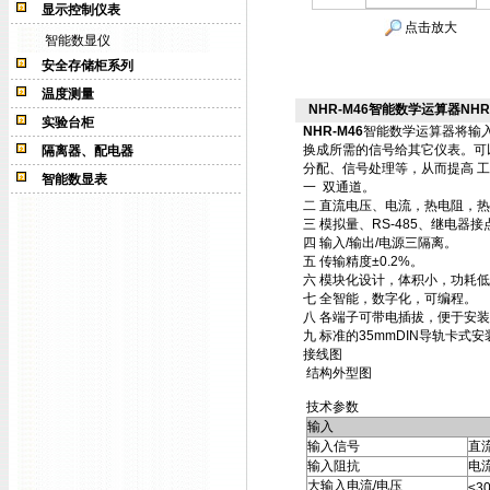
显示控制仪表
点击放大
智能数显仪
安全存储柜系列
温度测量
NHR-M46智能数学运算器NHR-
实验台柜
NHR-M46
智能数学运算器将输
换成所需的信号给其它仪表。可
隔离器、配电器
分配、信号处理等，从而提高 
智能数显表
一 双通道。
二 直流电压、电流，热电阻，
三 模拟量、RS-485、继电器
四 输入/输出/电源三隔离。
五 传输精度±0.2%。
六 模块化设计，体积小，功耗
七 全智能，数字化，可编程。
八 各端子可带电插拔，便于安
九 标准的35mmDIN导轨卡式安
接线图
结构外型图
技术参数
输入
输入信号
直
输入阻抗
电流
大输入电流/电压
≤3