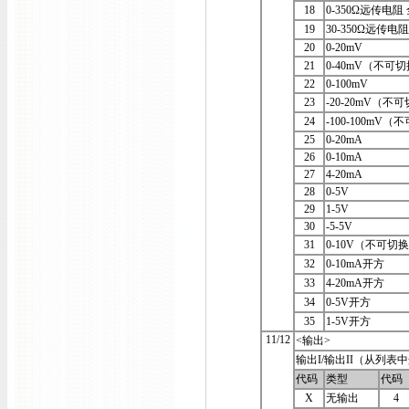
18
0-350Ω远传电
19
30-350Ω远传电
20
0-20mV
21
0-40mV（不可
22
0-100mV
23
-20-20mV（不
24
-100-100mV
25
0-20mA
26
0-10mA
27
4-20mA
28
0-5V
29
1-5V
30
-5-5V
31
0-10V（不可切
32
0-10mA开方
33
4-20mA开方
34
0-5V开方
35
1-5V开方
11/12
<输出>
输出I/输出II（从列表
代码
类型
代码
X
无输出
4