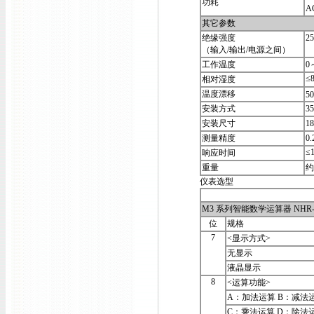
功耗
A
其它参数
绝缘强度
2
（输入/输出/电源之间）
工作温度
0
≤
相对湿度
温度漂移
5
安装方式
3
安装尺寸
1
测量精度
0
≤
响应时间
重量
约
仪表选型
M3 系列智能数学运算器 NHR-
位
规格
7
<显示方式>
无显示
液晶显示
8
<运算功能>
A：加法运算 B：减法
C：乘法运算 D：除法