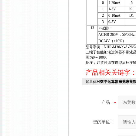
0
4-20mA
5
1
1-5V
K1
2
0-10mA
D1
3
0-5V
13
<电源>
AC100-265V，50/60Hz
DC24V（±10%）
型号举例：NHR-M36-X-A-28/28-
三端子智能加法运算器不带液晶显示
围为0～1000。
备注：订货时请在选型后标注
产品相关关键字
如果你对
数学运算器东莞东莞
产品：
您的单位：