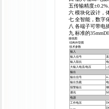
五传输精度±0.2%
六 模块化设计，
七 全智能，数字
八 各端子可带电
九 标准的35mm
接线图
结构外型图
技术参数
输入
输入信号
直
输入阻抗
电
大输入电流/电压
≤
输出
输出信号
4
输出负载
电
报警输出
继
通讯
M
电源
工作电压
D
D