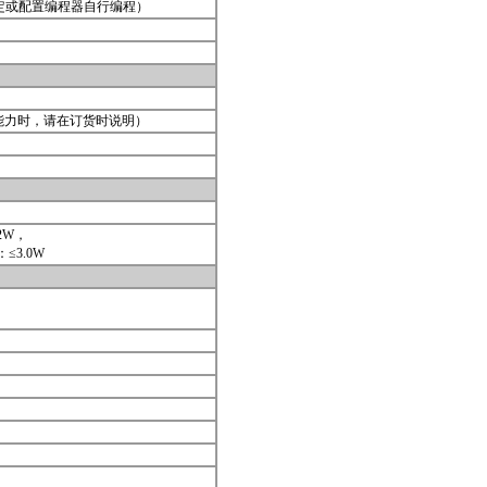
定或配置编程器自行编程）
负载能力时，请在订货时说明）
2W，
≤3.0W