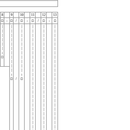
8
9
10
11
12
13
□
-
□
/
□
-
□
/
□
-
□
|
|
|
|
|
|
|
|
|
|
|
|
|
|
|
|
|
|
|
|
|
|
|
|
|
|
|
|
|
|
|
|
|
|
|
|
↓
|
|
|
|
|
□
|
|
|
|
|
|
|
|
|
|
|
|
|
|
|
|
|
|
|
|
↓
↓
|
|
|
□
/
□
|
|
|
|
|
|
|
|
|
|
|
|
|
|
|
|
|
|
|
|
|
|
|
|
|
|
|
|
|
|
|
|
|
|
|
|