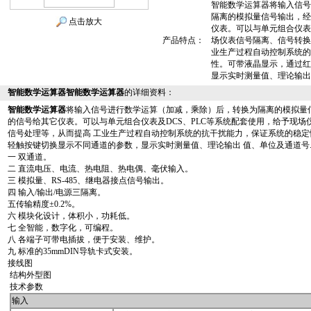
智能数学运算器将输入信号
隔离的模拟量信号输出，经
点击放大
仪表。可以与单元组合仪表
产品特点：
场仪表信号隔离、信号转换
业生产过程自动控制系统的
性。可带液晶显示，通过红
显示实时测量值、理论输出
智能数学运算器智能数学运算器
的详细资料：
智能数学运算器
将输入信号进行数学运算（加减，乘除）后，转换为隔离的模拟量
的信号给其它仪表。可以与单元组合仪表及DCS、PLC等系统配套使用，给予现
信号处理等，从而提高 工业生产过程自动控制系统的抗干扰能力，保证系统的稳
轻触按键切换显示不同通道的参数，显示实时测量值、理论输出 值、单位及通道号
一 双通道。
二 直流电压、电流、热电阻、热电偶、毫伏输入。
三 模拟量、RS-485、继电器接点信号输出。
四 输入/输出/电源三隔离。
五传输精度±0.2%。
六 模块化设计，体积小，功耗低。
七 全智能，数字化，可编程。
八 各端子可带电插拔，便于安装、维护。
九 标准的35mmDIN导轨卡式安装。
接线图
结构外型图
技术参数
输入