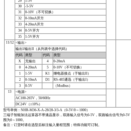
29
1-5V
30
-5-5V
31
0-10V（不可切换）
32
0-10mA开方
33
4-20mA开方
34
0-5V开方
35
1-5V开方
11/12
<输出>
输出I/输出II（从列表中选择代码）
代码
类型
代码
类型
X
无输出
4
0-20mA
0
4-20mA
5
0-10V（不可切换）
1
1-5V
K1
继电器接点（于输出II）
2
0-10mA
D1
RS-485通迅（于输出I）
3
0-5V
（Modbus）
13
<电源>
AC100-265V，50/60Hz
DC24V（±10%）
型号举例：NHR-M36-X-A-28/28-3/3-A（0-5V/0～1000）
三端子智能加法运算器不带液晶显示，双路输入信号为0-5V，双路输出信号为0-5V，供
围为0～1000。
备注：订货时请在选型后标注输入量程范围；特殊功能可订制。