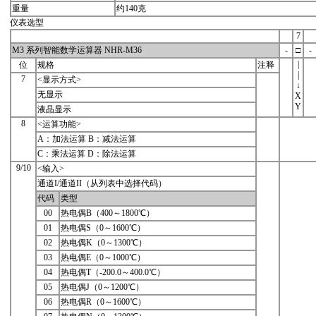
重量
约140克
仪表选型
7
M3 系列智能数学运算器 NHR-M36
-
□
-
|
位
规格
注释
|
7
<显示方式>
↓
无显示
X
Y
液晶显示
8
<运算功能>
A：加法运算 B：减法运算
C：乘法运算 D：除法运算
9/10
<输入>
通道I/通道II（从列表中选择代码）
代码
类型
00
热电偶B（400～1800℃）
01
热电偶S（0～1600℃）
02
热电偶K（0～1300℃）
03
热电偶E（0～1000℃）
04
热电偶T（-200.0～400.0℃）
05
热电偶J（0～1200℃）
06
热电偶R（0～1600℃）