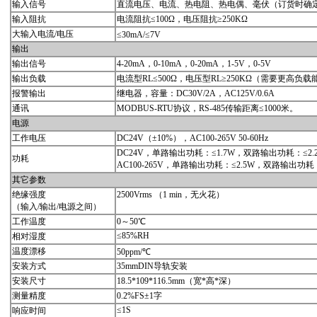
输入信号
直流电压、电流、热电阻、热电偶、毫伏（订货时确
输入阻抗
电流阻抗≤100Ω，电压阻抗≥250KΩ
大输入电流/电压
≤30mA/≤7V
输出
输出信号
4-20mA，0-10mA，0-20mA，1-5V，0-5V
输出负载
电流型RL≤500Ω，电压型RL≥250KΩ（需要更高
报警输出
继电器，容量：DC30V/2A，AC125V/0.6A
通讯
MODBUS-RTU协议，RS-485传输距离≤1000米。
电源
工作电压
DC24V（±10%），AC100-265V 50-60Hz
DC24V，单路输出功耗：≤1.7W，双路输出功耗：≤2.
功耗
AC100-265V，单路输出功耗：≤2.5W，双路输出功耗：
其它参数
绝缘强度
2500Vrms （1 min，无火花）
（输入/输出/电源之间）
工作温度
0～50℃
≤85%RH
相对湿度
温度漂移
50ppm/℃
安装方式
35mmDIN导轨安装
安装尺寸
18.5*109*116.5mm（宽*高*深）
测量精度
0.2%FS±1字
≤1S
响应时间