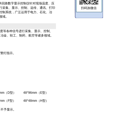
/X/X-A单回路数字显示控制仪针对现场温度、压
行采集、显示、控制、远传、通讯、打印
扫码加微信
控制系统，广泛运用于电力、石化、冶
领域。
度等各种信号进行采集、显示、控制、
、冶金、轻工、制药、航空等诸多领域。
报警灯指示。
8mm（D型）
48*96mm（E型）
2mm（F型）
48*48mm（H型）
将不予显示。