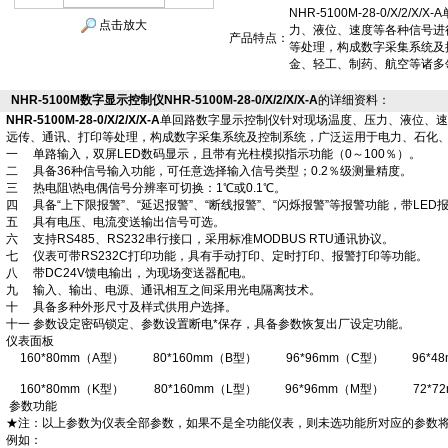
NHR-5100M-28-0/X/2
点击放大
力、液位、速度等各种信号进
产品特点：
等处理，构成数字采集系统及
金、轻工、制药、航空等诸多
NHR-5100M数字显示控制仪NHR-5100M-28-0/X/2/X/X-A
的详细资料：
NHR-5100M-28-0/X/2/X/X-A
单回路数字显示控制仪针对现场温度、压力、液位、速
远传、通讯、打印等处理，构成数字采集系统及控制系统，广泛运用于电力、石化
一 单路输入，双屏LED数码显示，且带有光柱模拟指示功能（0～100％）。
二 具备36种信号输入功能，可任意选择输入信号类型；0.2％级测量精度。
三 热电阻\热电偶信号分辨率可切换：1℃或0.1℃。
四 具备“上下限报警”、“延迟报警”、“断线报警”、“闪烁报警”等报警功能，带LED
五 具有电压、电流变送输出信号可选。
六 支持RS485、RS232串行接口，采用标准MODBUS RTU通讯协议。
七 仪表可带RS232C打印功能，具有手动打印、定时打印、报警打印等功能。
八 带DC24V馈电输出，为现场变送器配电。
九 输入、输出、电源、通讯相互之间采用光电隔离技术。
十 具备多种外形尺寸及样式供用户选择。
十一 参数设定密码锁定、参数设置断电*保存，具备参数恢复出厂设定功能。
仪表面板
160*80mm（A型）
80*160mm（B型）
96*96mm（C型）
96*4
160*80mm（K型）
80*160mm（L型）
96*96mm（M型）
72*7
参数功能
★注：以上参数为仪表全部参数，如果不是全功能仪表，则未选功能所对应的参数
例如：