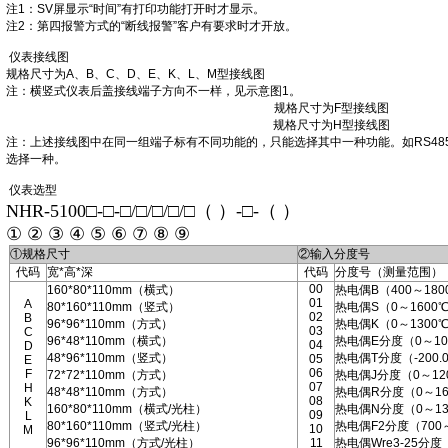
注1：SV屏显示“时间”有打印功能打开时才显示。
注2：第四报警方式的“断线报警”客户有要求时才开放。
仪表接线图
规格尺寸为A、B、C、D、E、K、L、M型接线图
注：横竖式仪表后盖接线端子方向不一样，见示意图1。
规格尺寸为F型接线图
规格尺寸为H型接线图
注：上述接线图中在同一组端子标有不同功能的，只能选择其中一种功能。如RS485
选择一种。
仪表选型
NHR-5100□-□-□/□/□/□/□（ ）-□-（ ）
① ② ③ ④ ⑤ ⑥ ⑦ ⑧ ⑨
①规格尺寸
②输入分度号
代码
宽*高*深
代码
分度号（测量范围）
00
160*80*110mm（横式）
热电偶B（400～180
01
A
80*160*110mm（竖式）
热电偶S（0～1600
02
B
96*96*110mm（方式）
热电偶K（0～1300
03
C
96*48*110mm（横式）
热电偶E分度（0～10
04
D
48*96*110mm（竖式）
热电偶T分度（-200.0
05
E
06
F
72*72*110mm（方式）
热电偶J分度（0～12
07
H
48*48*110mm（方式）
热电偶R分度（0～16
08
K
160*80*110mm（横式/光柱）
热电偶N分度（0～13
09
L
80*160*110mm（竖式/光柱）
热电偶F2分度（700
10
M
96*96*110mm（方式/光柱）
11
热电偶Wre3-25分度