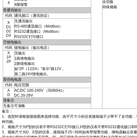
全切换
4
4限报警
特殊规格
⑥通讯输出
代码
通讯接口（通讯协议）
无通讯输出
X
RS-485通迅接口（Modbus）
D1
D2
RS232通迅接口（Modbus）
D3
RS232C打印接口
⑦馈电输出
代码
馈电输出（输出电压）
X
无输出
1P
1路馈电输出
2P
2路馈电输出
如“2P（12/24）”表示*路12V，
第二路24V馈电输出。
⑧供电电源
代码
电压范围
A
AC/DC 100-240V （50/60Hz）
D
DC 20-29V
⑨备注
无备注可省略
备注：
1、选型时请根据接线图来选择功能，由于尺寸小的仪表接线端子少带不了全功能，
种功能。
2、规格尺寸为F型的仪表不带RS232C打印接口,H型的仪表不带RS232通讯接口和R
3、规格尺寸为D、E型的仪表，接线端子25~36间如有带报警功能，继电器触点容量为AC12