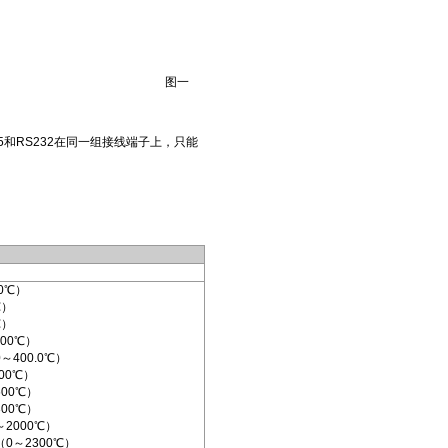
图一
和RS232在同一组接线端子上，只能
0℃）
℃）
℃）
00℃）
～400.0℃）
00℃）
00℃）
00℃）
～2000℃）
（0～2300℃）