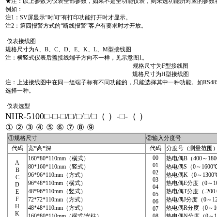
★注：以上参数为仪表全部参数，如果不是全功能仪表，则未选功能所对应的参数
例如：
注1：SV屏显示“时间”有打印功能打开时才显示。
注2：第四报警方式的“断线报警”客户有要求时才开放。
仪表接线图
规格尺寸为A、B、C、D、E、K、L、M型接线图
注：横竖式仪表后盖接线端子方向不一样，见示意图1。
规格尺寸为F型接线图
规格尺寸为H型接线图
注：上述接线图中在同一组端子标有不同功能的，只能选择其中一种功能。如RS485
选择一种。
仪表选型
NHR-5100□-□-□/□/□/□/□（ ）-□-（ ）
① ② ③ ④ ⑤ ⑥ ⑦ ⑧ ⑨
①规格尺寸
②输入分度号
代码
宽*高*深
代码
分度号（测量范围
00
160*80*110mm（横式）
热电偶B（400～18
A
01
80*160*110mm（竖式）
热电偶S（0～1600
B
02
96*96*110mm（方式）
热电偶K（0～1300
C
03
96*48*110mm（横式）
热电偶E分度（0～1
D
04
48*96*110mm（竖式）
热电偶T分度（-200.
E
05
F
72*72*110mm（方式）
热电偶J分度（0～12
06
H
48*48*110mm（方式）
热电偶R分度（0～1
07
K
160*80*110mm（横式/光柱）
08
热电偶N分度（0～1