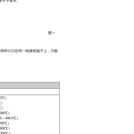
将不予显示。
图一
和RS232在同一组接线端子上，只能
）
00℃）
℃）
℃）
000℃）
0～400.0℃）
00℃）
600℃）
300℃）