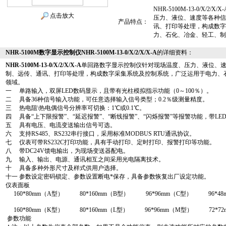
NHR-5100M-13-0/X
点击放大
压力、液位、速度等各种信
产品特点：
讯、打印等处理，构成数字
力、石化、冶金、轻工、制
NHR-5100M数字显示控制仪NHR-5100M-13-0/X/2/X/X-A
的详细资料：
NHR-5100M-13-0/X/2/X/X-A
单回路数字显示控制仪针对现场温度、压力、液位、
制、远传、通讯、打印等处理，构成数字采集系统及控制系统，广泛运用于电力、
领域。
一 单路输入，双屏LED数码显示，且带有光柱模拟指示功能（0～100％）。
二 具备36种信号输入功能，可任意选择输入信号类型；0.2％级测量精度。
三 热电阻\热电偶信号分辨率可切换：1℃或0.1℃。
四 具备“上下限报警”、“延迟报警”、“断线报警”、“闪烁报警”等报警功能，带LE
五 具有电压、电流变送输出信号可选。
六 支持RS485、RS232串行接口，采用标准MODBUS RTU通讯协议。
七 仪表可带RS232C打印功能，具有手动打印、定时打印、报警打印等功能。
八 带DC24V馈电输出，为现场变送器配电。
九 输入、输出、电源、通讯相互之间采用光电隔离技术。
十 具备多种外形尺寸及样式供用户选择。
十一 参数设定密码锁定、参数设置断电*保存，具备参数恢复出厂设定功能。
仪表面板
160*80mm（A型）
80*160mm（B型）
96*96mm（C型）
96*4
160*80mm（K型）
80*160mm（L型）
96*96mm（M型）
72*7
参数功能