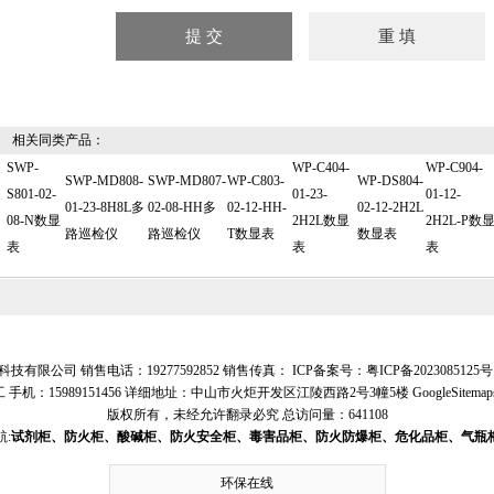
相关同类产品：
SWP-
WP-C404-
WP-C904-
SWP-MD808-
SWP-MD807-
WP-C803-
WP-DS804-
S801-02-
01-23-
01-12-
01-23-8H8L多
02-08-HH多
02-12-HH-
02-12-2H2L
08-N数显
2H2L数显
2H2L-P数
路巡检仪
路巡检仪
T数显表
数显表
表
表
表
技有限公司 销售电话：19277592852 销售传真： ICP备案号：
粤ICP备2023085125号
 手机：15989151456 详细地址：中山市火炬开发区江陵西路2号3幢5楼
GoogleSitemap
版权所有，未经允许翻录必究
总访问量：641108
:
试剂柜、防火柜、酸碱柜、防火安全柜、毒害品柜、防火防爆柜、危化品柜、气瓶
环保在线