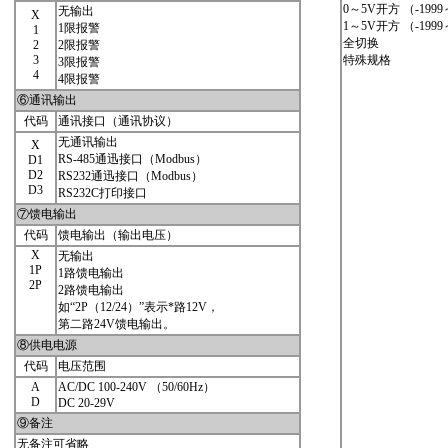
0～5V开方 （-1999
无输出
X
1～5V开方 （-1999
1限报警
1
全切换
2
2限报警
3
特殊规格
3限报警
4
4限报警
⑥通讯输出
代码
通讯接口（通讯协议）
无通讯输出
X
RS-485通迅接口（Modbus）
D1
D2
RS232通迅接口（Modbus）
D3
RS232C打印接口
⑦馈电输出
代码
馈电输出（输出电压）
X
无输出
1P
1路馈电输出
2P
2路馈电输出
如“2P（12/24）”表示*路12V，
第二路24V馈电输出。
⑧供电电源
代码
电压范围
A
AC/DC 100-240V （50/60Hz）
D
DC 20-29V
⑨备注
无备注可省略