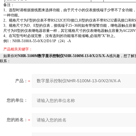
备注：
1、选型时请根据接线图来选择功能，由于尺寸小的仪表接线端子少带不了全功能
一种功能。
2、规格尺寸为F型的仪表不带RS232C打印接口,H型的仪表不带RS232通讯接口和RS
3、规格尺寸为D、E型的仪表，接线端子25~36间如有带报警功能，继电器触点容量为AC12
尺寸为H型的仪表继电器容量一样，其它规格尺寸的仪表继电器触点容量为AC220V/2A
4、在写型号时必须完整，没有选到的功能项不能省略,必须用“X”补上。
例1：NHR-5100A-55-0/X/2/D1/1P（24）-A
产品相关关键字：
如果你对
NHR-5100M数字显示控制仪NHR-5100M-13-0/X/2/X/X-A
感兴趣，想了解
联系：
产品：
您的单位：
您的姓名：