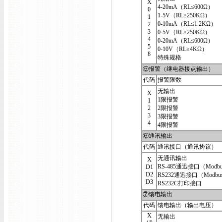
X
4-20mA（RL≤600Ω）
0
1-5V（RL≥250KΩ）
1
0-10mA（RL≤1.2KΩ）
2
3
0-5V（RL≥250KΩ）
4
0-20mA（RL≤600Ω）
5
0-10V（RL≥4KΩ）
8
特殊规格
⑤报警（继电器接点输出）
代码
报警限数
无输出
X
1限报警
1
2
2限报警
3
3限报警
4
4限报警
⑥通讯输出
代码
通讯接口（通讯协议）
无通讯输出
X
RS-485通迅接口（Modb
D1
D2
RS232通迅接口（Modbu
D3
RS232C打印接口
⑦馈电输出
代码
馈电输出（输出电压）
X
无输出