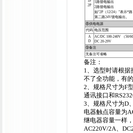
1P
1路馈电输出
2P
2路馈电输出
如“2P（12/24）”表示*路
第二路24V馈电输出。
⑧供电电源
代码
电压范围
A
AC/DC 100-240V （50/
D
DC 20-29V
⑨备注
无备注可省略
备注：
1、选型时请根据
不了全功能，有
2、规格尺寸为F型
通讯接口和RS23
3、规格尺寸为D
电器触点容量为AC1
继电器容量一样
AC220V/2A、DC