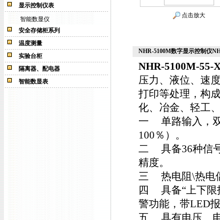
显示控制仪表
点击放大
智能数显仪
安全存储柜系列
温度测量
NHR-5100M数字显示控制仪NHR-5
实验台柜
NHR-5100M-55-X
隔离器、配电器
压力、液位、速
智能数显表
打印等处理，构
化、冶金、轻工
一 单路输入，双
100％）。
二 具备36种信
精度。
三 热电阻\热电
四 具备“上下限报
警功能，带LED
五 具有电压、