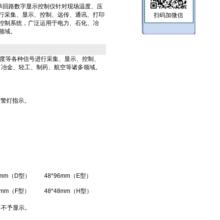
/X/X-A单回路数字显示控制仪针对现场温度、压
行采集、显示、控制、远传、通讯、打印
扫码加微信
控制系统，广泛运用于电力、石化、冶
领域。
度等各种信号进行采集、显示、控制、
、冶金、轻工、制药、航空等诸多领域。
报警灯指示。
8mm（D型）
48*96mm（E型）
2mm（F型）
48*48mm（H型）
将不予显示。