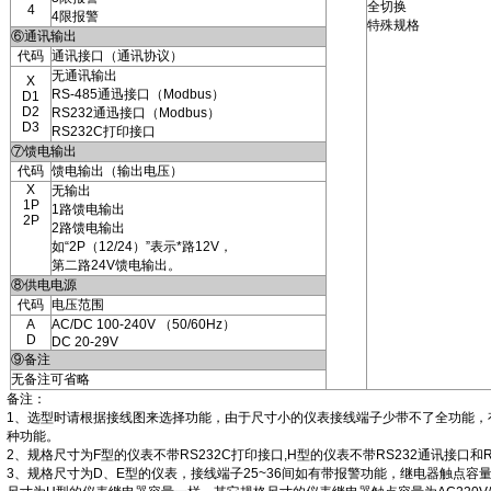
全切换
4
4限报警
特殊规格
⑥通讯输出
代码
通讯接口（通讯协议）
无通讯输出
X
RS-485通迅接口（Modbus）
D1
D2
RS232通迅接口（Modbus）
D3
RS232C打印接口
⑦馈电输出
代码
馈电输出（输出电压）
X
无输出
1P
1路馈电输出
2P
2路馈电输出
如“2P（12/24）”表示*路12V，
第二路24V馈电输出。
⑧供电电源
代码
电压范围
A
AC/DC 100-240V （50/60Hz）
D
DC 20-29V
⑨备注
无备注可省略
备注：
1、选型时请根据接线图来选择功能，由于尺寸小的仪表接线端子少带不了全功能，
种功能。
2、规格尺寸为F型的仪表不带RS232C打印接口,H型的仪表不带RS232通讯接口和R
3、规格尺寸为D、E型的仪表，接线端子25~36间如有带报警功能，继电器触点容量为AC12