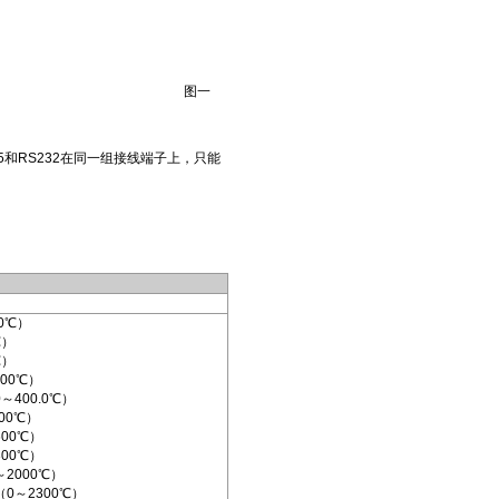
图一
和RS232在同一组接线端子上，只能
0℃）
℃）
℃）
00℃）
～400.0℃）
00℃）
00℃）
00℃）
～2000℃）
（0～2300℃）