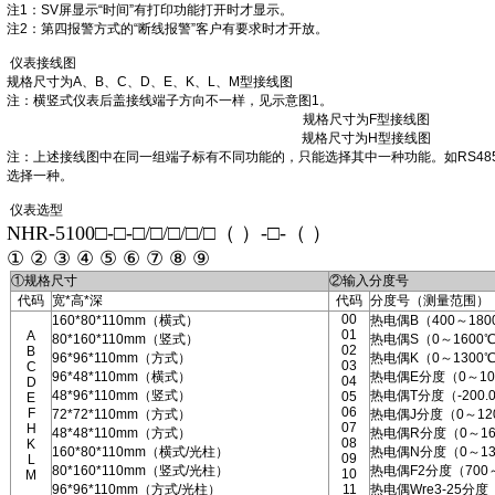
注1：SV屏显示“时间”有打印功能打开时才显示。
注2：第四报警方式的“断线报警”客户有要求时才开放。
仪表接线图
规格尺寸为A、B、C、D、E、K、L、M型接线图
注：横竖式仪表后盖接线端子方向不一样，见示意图1。
规格尺寸为F型接线图
规格尺寸为H型接线图
注：上述接线图中在同一组端子标有不同功能的，只能选择其中一种功能。如RS485
选择一种。
仪表选型
NHR-5100□-□-□/□/□/□/□（ ）-□-（ ）
① ② ③ ④ ⑤ ⑥ ⑦ ⑧ ⑨
①规格尺寸
②输入分度号
代码
宽*高*深
代码
分度号（测量范围）
00
160*80*110mm（横式）
热电偶B（400～180
01
A
80*160*110mm（竖式）
热电偶S（0～1600
02
B
96*96*110mm（方式）
热电偶K（0～1300
03
C
96*48*110mm（横式）
热电偶E分度（0～10
04
D
48*96*110mm（竖式）
热电偶T分度（-200.0
05
E
06
F
72*72*110mm（方式）
热电偶J分度（0～12
07
H
48*48*110mm（方式）
热电偶R分度（0～16
08
K
160*80*110mm（横式/光柱）
热电偶N分度（0～13
09
L
80*160*110mm（竖式/光柱）
热电偶F2分度（700
10
M
96*96*110mm（方式/光柱）
11
热电偶Wre3-25分度