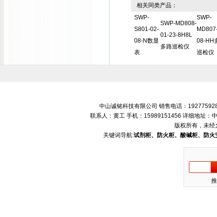
相关同类产品：
SWP-
SWP-
SWP-MD808-
S801-02-
MD807-
01-23-8H8L
08-N数显
08-H
多路巡检仪
表
巡检仪
中山诚铭科技有限公司 销售电话：192775928
联系人：黄工 手机：15989151456 详细地
版权所有，未经
关键词导航:
试剂柜、防火柜、酸碱柜、防火
推