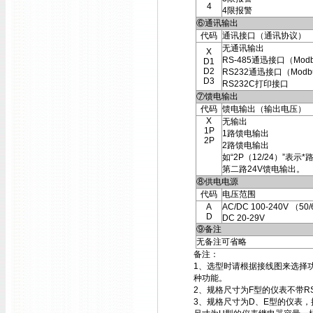
4
4限报警
⑥通讯输出
代码
通讯接口（通讯协议）
无通讯输出
X
RS-485通迅接口（Mod
D1
D2
RS232通迅接口（Modb
D3
RS232C打印接口
⑦馈电输出
代码
馈电输出（输出电压）
X
无输出
1P
1路馈电输出
2P
2路馈电输出
如“2P（12/24）”表示*
第二路24V馈电输出。
⑧供电电源
代码
电压范围
A
AC/DC 100-240V （50
D
DC 20-29V
⑨备注
无备注可省略
备注：
1、选型时请根据接线图来选择
种功能。
2、规格尺寸为F型的仪表不带RS
3、规格尺寸为D、E型的仪表，接线