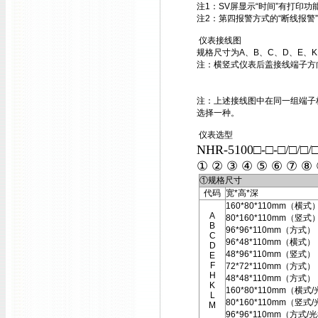
注1：SV屏显示“时间”有打印
注2：第四报警方式的“断线报警
仪表接线图
规格尺寸为A、B、C、D、E、
注：横竖式仪表后盖接线端子方
注：上述接线图中在同一组端子标
选择一种。
仪表选型
NHR-5100□-□-□/□/□
① ② ③ ④ ⑤ ⑥ ⑦ ⑧
①规格尺寸
代码
宽*高*深
160*80*110mm（横式
A
80*160*110mm（竖式
B
96*96*110mm（方式）
C
96*48*110mm（横式）
D
48*96*110mm（竖式）
E
F
72*72*110mm（方式）
H
48*48*110mm（方式）
K
160*80*110mm（横式
L
80*160*110mm（竖式
M
96*96*110mm（方式/