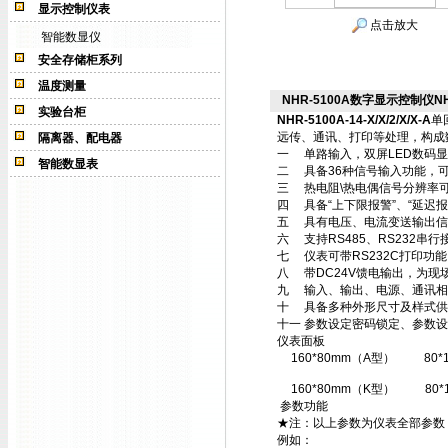
显示控制仪表
点击放大
智能数显仪
安全存储柜系列
温度测量
NHR-5100A数字显示控制仪NHR-5
实验台柜
NHR-5100A-14-X/X/2/X/X-A
单
远传、通讯、打印等处理，构成
隔离器、配电器
一 单路输入，双屏LED数码显
智能数显表
二 具备36种信号输入功能，可
三 热电阻\热电偶信号分辨率可
四 具备“上下限报警”、“延迟报
五 具有电压、电流变送输出信
六 支持RS485、RS232串行
七 仪表可带RS232C打印功
八 带DC24V馈电输出，为现
九 输入、输出、电源、通讯相
十 具备多种外形尺寸及样式供
十一 参数设定密码锁定、参数
仪表面板
160*80mm（A型）
80
160*80mm（K型）
80
参数功能
★注：以上参数为仪表全部参数
例如：