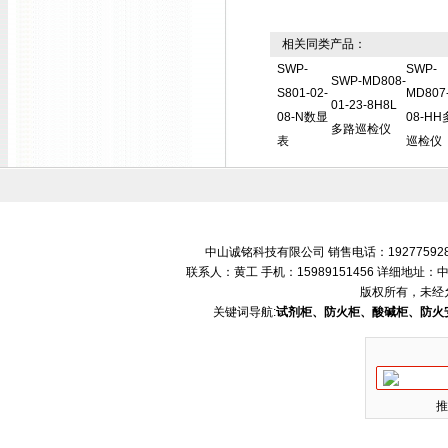
相关同类产品：
SWP-
SWP-
SWP-MD808-
S801-02-
MD807-
01-23-8H8L
08-N数显
08-H
多路巡检仪
表
巡检仪
中山诚铭科技有限公司 销售电话：192775928
联系人：黄工 手机：15989151456 详细地
版权所有，未经
关键词导航:
试剂柜、防火柜、酸碱柜、防火
推