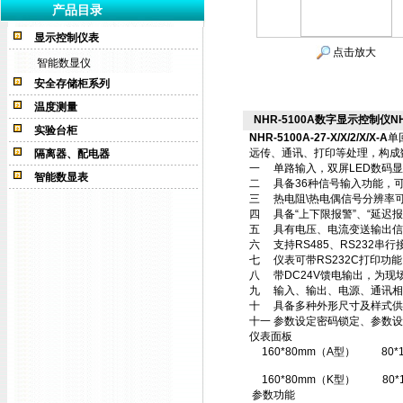
产品目录
显示控制仪表
点击放大
智能数显仪
安全存储柜系列
温度测量
NHR-5100A数字显示控制仪NHR-5
实验台柜
NHR-5100A-27-X/X/2/X/X-A
单
远传、通讯、打印等处理，构成
隔离器、配电器
一 单路输入，双屏LED数码显
智能数显表
二 具备36种信号输入功能，可
三 热电阻\热电偶信号分辨率可
四 具备“上下限报警”、“延迟报
五 具有电压、电流变送输出信
六 支持RS485、RS232串行
七 仪表可带RS232C打印功
八 带DC24V馈电输出，为现
九 输入、输出、电源、通讯相
十 具备多种外形尺寸及样式供
十一 参数设定密码锁定、参数
仪表面板
160*80mm（A型）
80
160*80mm（K型）
80
参数功能