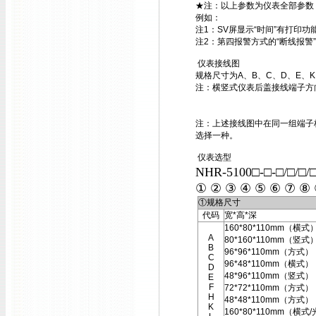
★注：以上参数为仪表全部参数
例如：
注1：SV屏显示“时间”有打印
注2：第四报警方式的“断线报警
仪表接线图
规格尺寸为A、B、C、D、E、
注：横竖式仪表后盖接线端子方
注：上述接线图中在同一组端子标
选择一种。
仪表选型
NHR-5100□-□-□/□/□
① ② ③ ④ ⑤ ⑥ ⑦ ⑧
①规格尺寸
代码
宽*高*深
160*80*110mm（横式
A
80*160*110mm（竖式
B
96*96*110mm（方式）
C
96*48*110mm（横式）
D
48*96*110mm（竖式）
E
F
72*72*110mm（方式）
H
48*48*110mm（方式）
K
160*80*110mm（横式