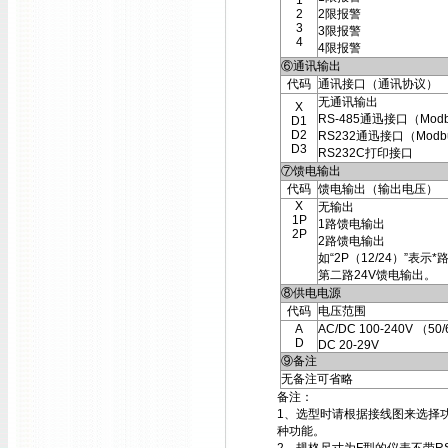
1
2
2限报警
3
3限报警
4
4限报警
⑥通讯输出
代码
通讯接口（通讯协议）
无通讯输出
X
RS-485通迅接口（Mod
D1
D2
RS232通迅接口（Modb
D3
RS232C打印接口
⑦馈电输出
代码
馈电输出（输出电压）
X
无输出
1P
1路馈电输出
2P
2路馈电输出
如“2P（12/24）”表示*
第二路24V馈电输出。
⑧供电电源
代码
电压范围
A
AC/DC 100-240V （50
D
DC 20-29V
⑨备注
无备注可省略
备注：
1、选型时请根据接线图来选择
种功能。