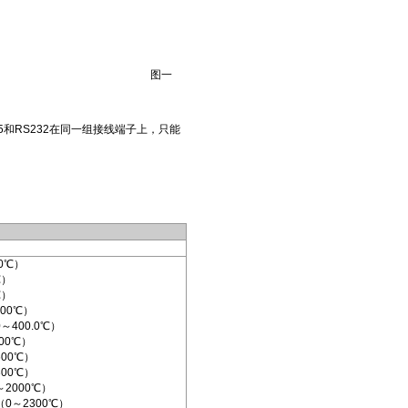
图一
和RS232在同一组接线端子上，只能
0℃）
℃）
℃）
00℃）
～400.0℃）
00℃）
00℃）
00℃）
～2000℃）
（0～2300℃）