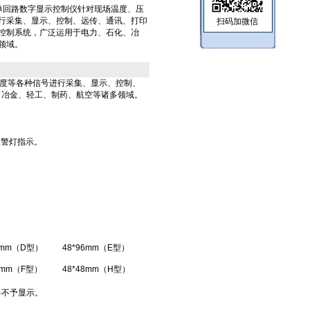
/X/X-A单回路数字显示控制仪针对现场温度、压
行采集、显示、控制、远传、通讯、打印
扫码加微信
控制系统，广泛运用于电力、石化、冶
领域。
度等各种信号进行采集、显示、控制、
、冶金、轻工、制药、航空等诸多领域。
报警灯指示。
8mm（D型）
48*96mm（E型）
2mm（F型）
48*48mm（H型）
将不予显示。