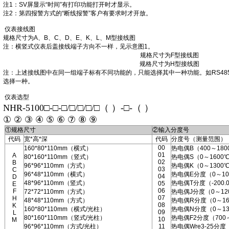
注1：SV屏显示“时间”有打印功能打开时才显示。
注2：第四报警方式的“断线报警”客户有要求时才开放。
仪表接线图
规格尺寸为A、B、C、D、E、K、L、M型接线图
注：横竖式仪表后盖接线端子方向不一样，见示意图1。
规格尺寸为F型接线图
规格尺寸为H型接线图
注：上述接线图中在同一组端子标有不同功能的，只能选择其中一种功能。如RS485
选择一种。
仪表选型
NHR-5100□-□-□/□/□/□/□（ ）-□-（ ）
① ② ③ ④ ⑤ ⑥ ⑦ ⑧ ⑨
①规格尺寸
②输入分度号
代码
宽*高*深
代码
分度号（测量范围）
00
160*80*110mm（横式）
热电偶B（400～180
01
A
80*160*110mm（竖式）
热电偶S（0～1600
02
B
96*96*110mm（方式）
热电偶K（0～1300
03
C
96*48*110mm（横式）
热电偶E分度（0～10
04
D
48*96*110mm（竖式）
热电偶T分度（-200.0
05
E
06
F
72*72*110mm（方式）
热电偶J分度（0～12
07
H
48*48*110mm（方式）
热电偶R分度（0～16
08
K
160*80*110mm（横式/光柱）
热电偶N分度（0～13
09
L
80*160*110mm（竖式/光柱）
热电偶F2分度（700
10
M
96*96*110mm（方式/光柱）
11
热电偶Wre3-25分度