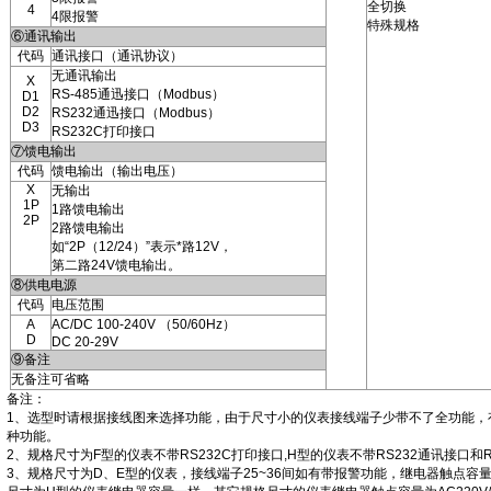
全切换
4
4限报警
特殊规格
⑥通讯输出
代码
通讯接口（通讯协议）
无通讯输出
X
RS-485通迅接口（Modbus）
D1
D2
RS232通迅接口（Modbus）
D3
RS232C打印接口
⑦馈电输出
代码
馈电输出（输出电压）
X
无输出
1P
1路馈电输出
2P
2路馈电输出
如“2P（12/24）”表示*路12V，
第二路24V馈电输出。
⑧供电电源
代码
电压范围
A
AC/DC 100-240V （50/60Hz）
D
DC 20-29V
⑨备注
无备注可省略
备注：
1、选型时请根据接线图来选择功能，由于尺寸小的仪表接线端子少带不了全功能，
种功能。
2、规格尺寸为F型的仪表不带RS232C打印接口,H型的仪表不带RS232通讯接口和R
3、规格尺寸为D、E型的仪表，接线端子25~36间如有带报警功能，继电器触点容量为AC12