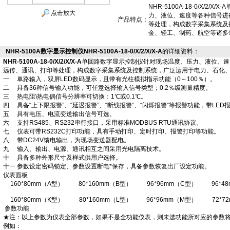
NHR-5100A-18-0/X/2
点击放大
力、液位、速度等各种信号进
产品特点：
等处理，构成数字采集系统及
金、轻工、制药、航空等诸多
NHR-5100A数字显示控制仪NHR-5100A-18-0/X/2/X/X-A
的详细资料：
NHR-5100A-18-0/X/2/X/X-A
单回路数字显示控制仪针对现场温度、压力、液位、速
远传、通讯、打印等处理，构成数字采集系统及控制系统，广泛运用于电力、石化
一 单路输入，双屏LED数码显示，且带有光柱模拟指示功能（0～100％）。
二 具备36种信号输入功能，可任意选择输入信号类型；0.2％级测量精度。
三 热电阻\热电偶信号分辨率可切换：1℃或0.1℃。
四 具备“上下限报警”、“延迟报警”、“断线报警”、“闪烁报警”等报警功能，带LED
五 具有电压、电流变送输出信号可选。
六 支持RS485、RS232串行接口，采用标准MODBUS RTU通讯协议。
七 仪表可带RS232C打印功能，具有手动打印、定时打印、报警打印等功能。
八 带DC24V馈电输出，为现场变送器配电。
九 输入、输出、电源、通讯相互之间采用光电隔离技术。
十 具备多种外形尺寸及样式供用户选择。
十一 参数设定密码锁定、参数设置断电*保存，具备参数恢复出厂设定功能。
仪表面板
160*80mm（A型）
80*160mm（B型）
96*96mm（C型）
96*4
160*80mm（K型）
80*160mm（L型）
96*96mm（M型）
72*7
参数功能
★注：以上参数为仪表全部参数，如果不是全功能仪表，则未选功能所对应的参数
例如：