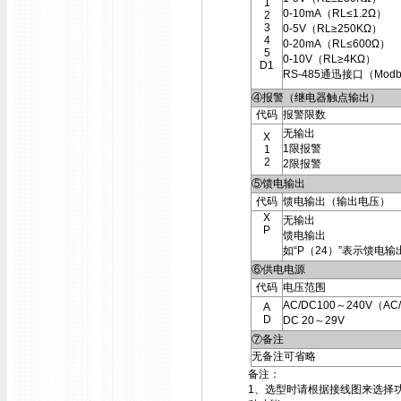
1
0-10mA（RL≤1.2Ω）
2
3
0-5V（RL≥250KΩ）
4
0-20mA（RL≤600Ω）
5
0-10V（RL≥4KΩ）
D1
RS-485通迅接口（Modb
④报警（继电器触点输出）
代码
报警限数
无输出
X
1限报警
1
2
2限报警
⑤馈电输出
代码
馈电输出（输出电压）
X
无输出
P
馈电输出
如“P（24）”表示馈电输
⑥供电电源
代码
电压范围
AC/DC100～240V（AC/
A
D
DC 20～29V
⑦备注
无备注可省略
备注：
1、选型时请根据接线图来选择