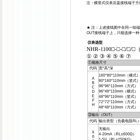
注：横竖式仪表后盖接线端子方
★ 注：上述接线图中在同一组端
OUT接线端子上，只能选择一种
仪表选型
NHR-1100□-□-□/□/□
① ② ③ ④ ⑤ ⑥ ⑦
①规格尺寸
代码
宽*高*深
160*80*110mm（横式
A
80*160*110mm（竖式
B
96*96*110mm（方式）
C
96*48*110mm（横式）
D
E
48*96*110mm（竖式）
F
72*72*110mm（方式）
H
48*48*110mm（方式）
③输出（OUT）
代码
输出类型（负载电阻RL
无输出
X
4-20mA（RL≤600Ω）
0
1-5V（RL≥250KΩ）