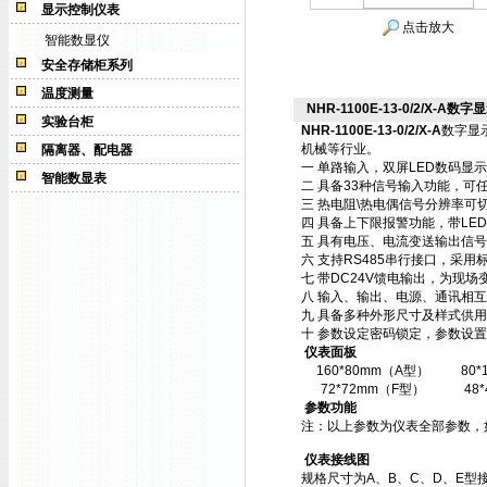
显示控制仪表
点击放大
智能数显仪
安全存储柜系列
温度测量
NHR-1100E-13-0/2/X-A数字
实验台柜
NHR-1100E-13-0/2/X-A
数字显
机械等行业。
隔离器、配电器
一 单路输入，双屏LED数码显
智能数显表
二 具备33种信号输入功能，可
三 热电阻\热电偶信号分辨率可切
四 具备上下限报警功能，带LE
五 具有电压、电流变送输出信
六 支持RS485串行接口，采用标
七 带DC24V馈电输出，为现场
八 输入、输出、电源、通讯相
九 具备多种外形尺寸及样式供
十 参数设定密码锁定，参数设置
仪表面板
160*80mm（A型）
80
72*72mm（F型）
48
参数功能
注：以上参数为仪表全部参数，
仪表接线图
规格尺寸为A、B、C、D、E型