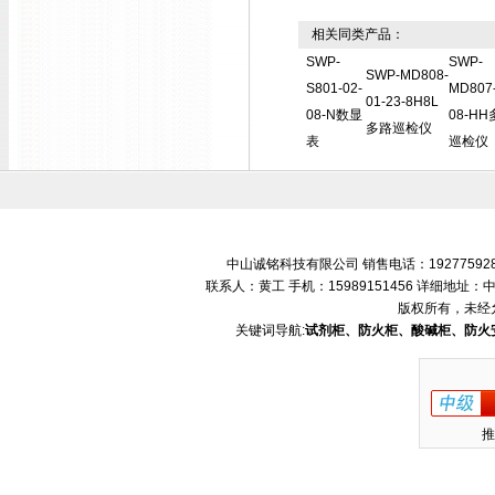
相关同类产品：
SWP-
SWP-
SWP-MD808-
S801-02-
MD807-
01-23-8H8L
08-N数显
08-H
多路巡检仪
表
巡检仪
中山诚铭科技有限公司 销售电话：192775928
联系人：黄工 手机：15989151456 详细地
版权所有，未经
关键词导航:
试剂柜、防火柜、酸碱柜、防火
推