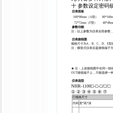
十 参数设定密码
仪表面板
160*80mm（A型）
80*16
72*72mm（F型）
48*4
参数功能
注：以上参数为仪表全部参数
仪表接线图
规格尺寸为A、B、C、D、E型
注：横竖式仪表后盖接线端子方
★ 注：上述接线图中在同一组
OUT接线端子上，只能选择一
仪表选型
NHR-1100□-□-□/□/
① ② ③ ④ ⑤ ⑥ ⑦
①规格尺寸
代码
宽*高*深