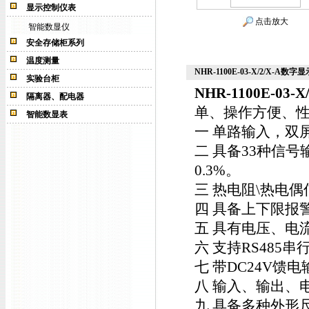
显示控制仪表
点击放大
智能数显仪
安全存储柜系列
温度测量
NHR-1100E-03-X/2/X-A数字显
实验台柜
NHR-1100E-03-X/
隔离器、配电器
单、操作方便、
智能数显表
一 单路输入，双
二 具备33种信
0.3%。
三 热电阻\热电偶
四 具备上下限报
五 具有电压、电
六 支持RS485
七 带DC24V馈
八 输入、输出、
九 具备多种外形