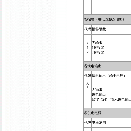
④报警（继电器触点输出）
代码
报警限数
无输出
X
1
1限报警
2
2限报警
⑤馈电输出
代码
馈电输出（输出电压）
X
P
无输出
馈电输出
如“P（24）”表示馈电输出
⑥供电电源
代码
电压范围