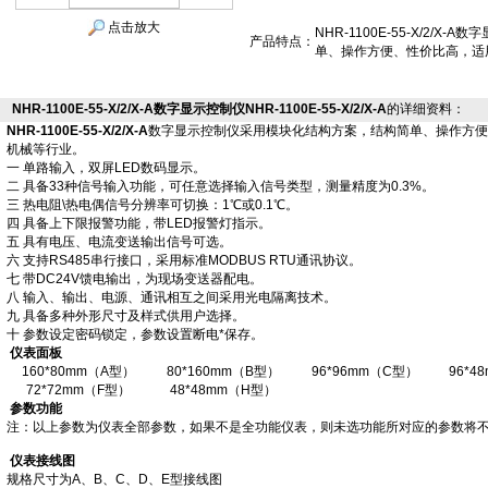
点击放大
NHR-1100E-55-X/2/
产品特点：
单、操作方便、性价比高，适
NHR-1100E-55-X/2/X-A数字显示控制仪NHR-1100E-55-X/2/X-A
的详细资料：
NHR-1100E-55-X/2/X-A
数字显示控制仪采用模块化结构方案，结构简单、操作方便
机械等行业。
一 单路输入，双屏LED数码显示。
二 具备33种信号输入功能，可任意选择输入信号类型，测量精度为0.3%。
三 热电阻\热电偶信号分辨率可切换：1℃或0.1℃。
四 具备上下限报警功能，带LED报警灯指示。
五 具有电压、电流变送输出信号可选。
六 支持RS485串行接口，采用标准MODBUS RTU通讯协议。
七 带DC24V馈电输出，为现场变送器配电。
八 输入、输出、电源、通讯相互之间采用光电隔离技术。
九 具备多种外形尺寸及样式供用户选择。
十 参数设定密码锁定，参数设置断电*保存。
仪表面板
160*80mm（A型）
80*160mm（B型）
96*96mm（C型）
96*4
72*72mm（F型）
48*48mm（H型）
参数功能
注：以上参数为仪表全部参数，如果不是全功能仪表，则未选功能所对应的参数将
仪表接线图
规格尺寸为A、B、C、D、E型接线图