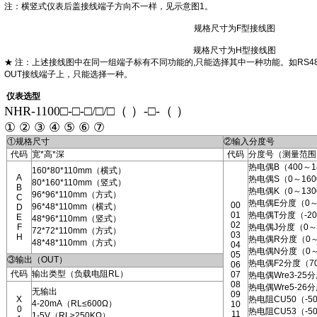
注：横竖式仪表后盖接线端子方向不一样，见示意图1。
规格尺寸为F型接线图
规格尺寸为H型接线图
★ 注：上述接线图中在同一组端子标有不同功能的,只能选择其中一种功能。如RS4
OUT接线端子上，只能选择一种。
仪表选型
NHR-1100□-□-□/□/□（ ）-□-（ ）
① ② ③ ④ ⑤ ⑥ ⑦
①规格尺寸
②输入分度号
代码
宽*高*深
代码
分度号（测量范围
热电偶B（400～1
160*80*110mm（横式）
A
热电偶S（0～160
80*160*110mm（竖式）
B
热电偶K（0～130
96*96*110mm（方式）
C
热电偶E分度（0～
00
96*48*110mm（横式）
D
01
热电偶T分度（-200
E
48*96*110mm（竖式）
02
F
热电偶J分度（0～
72*72*110mm（方式）
03
H
热电偶R分度（0～
48*48*110mm（方式）
04
热电偶N分度（0～
05
③输出（OUT）
热电偶F2分度（70
06
代码
输出类型（负载电阻RL）
07
热电偶Wre3-25
08
热电偶Wre5-26
无输出
09
X
热电阻CU50（-50
4-20mA（RL≤600Ω）
10
0
热电阻CU53（-50
11
1-5V（RL≥250KΩ）