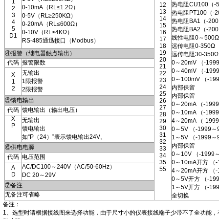
1
热电阻CU100（-5
12
0-10mA（RL≤1.2Ω）
2
13
热电阻PT100（-20
3
0-5V（RL≥250KΩ）
14
热电阻BA1（-200.
4
0-20mA（RL≤600Ω）
15
5
热电阻BA2（-200
0-10V（RL≥4KΩ）
16
D1
线性电阻0～500Ω（
17
RS-485通迅接口（Modbus）
18
远传电阻0-350Ω 
19
④报警（继电器触点输出）
远传电阻30-350Ω
20
代码
报警限数
0～20mV （-199
21
0～40mV （-199
无输出
22
X
0～100mV （-19
23
1限报警
1
24
内部保留
2
2限报警
25
内部保留
⑤馈电输出
26
0～20mA （-199
27
代码
馈电输出（输出电压）
0～10mA （-199
28
X
无输出
4～20mA （-199
29
P
30
馈电输出
0～5V （-1999～
31
如“P（24）”表示馈电输出24V。
1～5V （-1999～
32
内部保留
⑥供电电源
33
0～10V （-19
34
代码
电压范围
35
0～10mA开方 （-
AC/DC100～240V（AC/50-60Hz）
A
55
4～20mA开方 （-
D
DC 20～29V
0～5V开方 （-19
⑦备注
1～5V开方 （-19
无备注可省略
全切换
备注：
1、选型时请根据接线图来选择功能，由于尺寸小的仪表接线端子少带不了全功能，