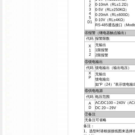
1
0-10mA（RL≤1.2Ω）
2
3
0-5V（RL≥250KΩ）
4
0-20mA（RL≤600Ω）
5
0-10V（RL≥4KΩ）
D1
RS-485通迅接口（Modb
④报警（继电器触点输出）
代码
报警限数
无输出
X
1限报警
1
2
2限报警
⑤馈电输出
代码
馈电输出（输出电压）
X
无输出
P
馈电输出
如“P（24）”表示馈电输
⑥供电电源
代码
电压范围
AC/DC100～240V（AC/
A
D
DC 20～29V
⑦备注
无备注可省略
备注：
1、选型时请根据接线图来选择