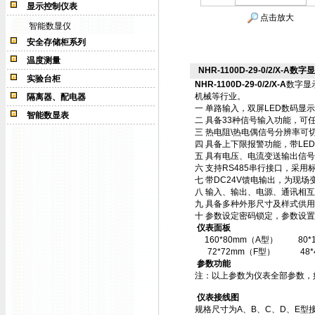
显示控制仪表
点击放大
智能数显仪
安全存储柜系列
温度测量
NHR-1100D-29-0/2/X-A数字
实验台柜
NHR-1100D-29-0/2/X-A
数字显
机械等行业。
隔离器、配电器
一 单路输入，双屏LED数码显
智能数显表
二 具备33种信号输入功能，可
三 热电阻\热电偶信号分辨率可切
四 具备上下限报警功能，带LE
五 具有电压、电流变送输出信
六 支持RS485串行接口，采用标
七 带DC24V馈电输出，为现场
八 输入、输出、电源、通讯相
九 具备多种外形尺寸及样式供
十 参数设定密码锁定，参数设置
仪表面板
160*80mm（A型）
80
72*72mm（F型）
48
参数功能
注：以上参数为仪表全部参数，
仪表接线图
规格尺寸为A、B、C、D、E型