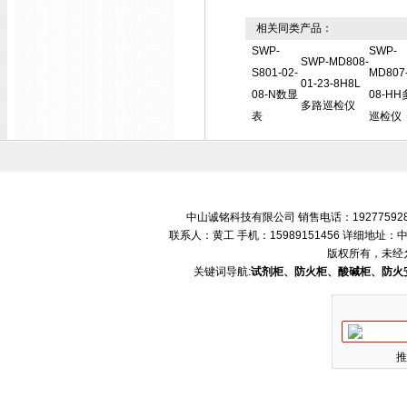
相关同类产品：
SWP-
SWP-
SWP-MD808-
S801-02-
MD807-
01-23-8H8L
08-N数显
08-H
多路巡检仪
表
巡检仪
中山诚铭科技有限公司 销售电话：192775928
联系人：黄工 手机：15989151456 详细地
版权所有，未经
关键词导航:
试剂柜、防火柜、酸碱柜、防火
推