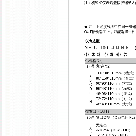
注：横竖式仪表后盖接线端子方
★ 注：上述接线图中在同一组端
OUT接线端子上，只能选择一种
仪表选型
NHR-1100□-□-□/□/□
① ② ③ ④ ⑤ ⑥ ⑦
①规格尺寸
代码
宽*高*深
160*80*110mm（横式
A
80*160*110mm（竖式
B
96*96*110mm（方式）
C
96*48*110mm（横式）
D
E
48*96*110mm（竖式）
F
72*72*110mm（方式）
H
48*48*110mm（方式）
③输出（OUT）
代码
输出类型（负载电阻RL
无输出
X
4-20mA（RL≤600Ω）
0
1-5V（RL≥250KΩ）