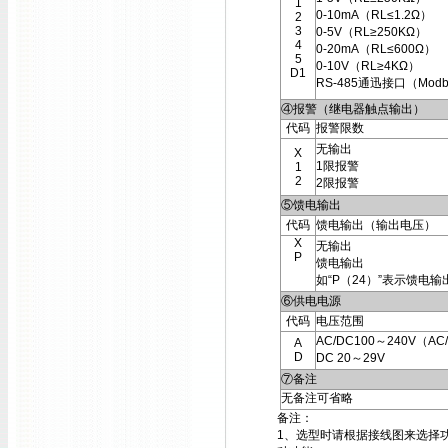
1
0-10mA（RL≤1.2Ω）
2
3
0-5V（RL≥250KΩ）
4
0-20mA（RL≤600Ω）
5
0-10V（RL≥4KΩ）
D1
RS-485通迅接口（Modb
④报警（继电器触点输出）
代码
报警限数
无输出
X
1限报警
1
2
2限报警
⑤馈电输出
代码
馈电输出（输出电压）
X
无输出
P
馈电输出
如“P（24）”表示馈电输
⑥供电电源
代码
电压范围
AC/DC100～240V（AC/
A
D
DC 20～29V
⑦备注
无备注可省略
备注：
1、选型时请根据接线图来选择