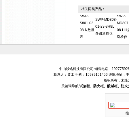
相关同类产品：
SWP-
SWP-
SWP-MD808-
S801-02-
MD807-
01-23-8H8L
08-N数显
08-H
多路巡检仪
表
巡检仪
中山诚铭科技有限公司 销售电话：192775928
联系人：黄工 手机：15989151456 详细地
版权所有，未经
关键词导航:
试剂柜、防火柜、酸碱柜、防火
推