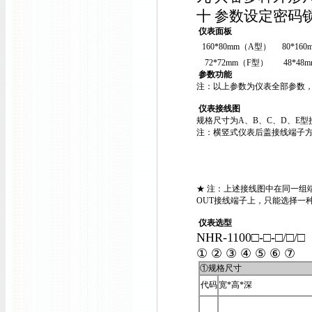
十 参数设定密码
仪表面板
160*80mm（A型）
80*16
72*72mm（F型）
48*4
参数功能
注：以上参数为仪表全部参数
仪表接线图
规格尺寸为A、B、C、D、E型
注：横竖式仪表后盖接线端子方
★ 注：上述接线图中在同一组
OUT接线端子上，只能选择一
仪表选型
NHR-1100□-□-□/□/
① ② ③ ④ ⑤ ⑥ ⑦
①规格尺寸
代码
宽*高*深