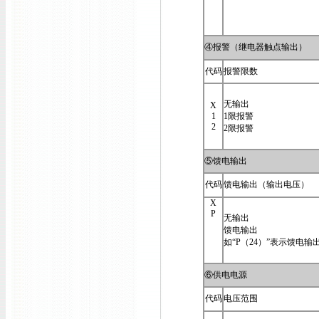
④报警（继电器触点输出）
代码
报警限数
无输出
X
1
1限报警
2
2限报警
⑤馈电输出
代码
馈电输出（输出电压）
X
P
无输出
馈电输出
如“P（24）”表示馈电输出
⑥供电电源
代码
电压范围