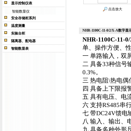
显示控制仪表
点击放大
智能数显仪
安全存储柜系列
温度测量
NHR-1100C-11-0/2/X-A数字显
实验台柜
NHR-1100C-11-0/
隔离器、配电器
单、操作方便、
智能数显表
一 单路输入，双
二 具备33种信
0.3%。
三 热电阻\热电偶
四 具备上下限报
五 具有电压、电
六 支持RS485
七 带DC24V馈
八 输入、输出、
九 具备多种外形