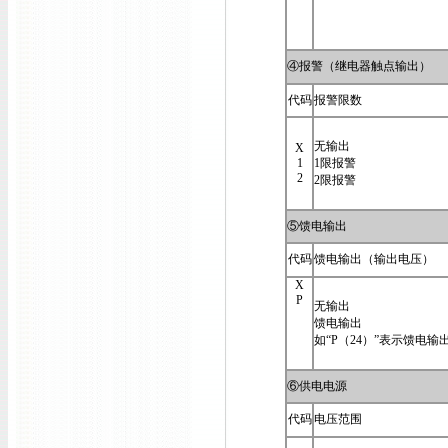
④报警（继电器触点输出）
代码
报警限数
无输出
X
1
1限报警
2
2限报警
⑤馈电输出
代码
馈电输出（输出电压）
X
P
无输出
馈电输出
如“P（24）”表示馈电输出
⑥供电电源
代码
电压范围