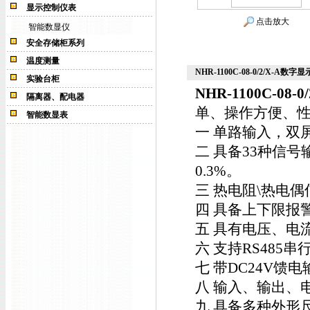
显示控制仪表
点击放大
智能数显仪
安全存储柜系列
温度测量
NHR-1100C-08-0/2/X-A数字显
实验台柜
NHR-1100C-08-0/
隔离器、配电器
单、操作方便、
智能数显表
一 单路输入，双
二 具备33种信
0.3%。
三 热电阻\热电偶
四 具备上下限报
五 具有电压、电
六 支持RS485
七 带DC24V馈
八 输入、输出、
九 具备多种外形