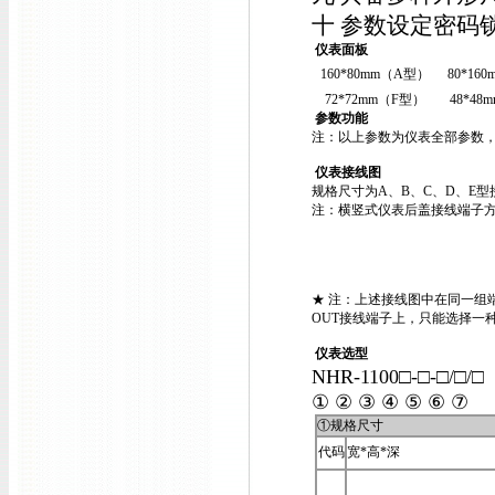
十 参数设定密码
仪表面板
160*80mm（A型）
80*16
72*72mm（F型）
48*4
参数功能
注：以上参数为仪表全部参数
仪表接线图
规格尺寸为A、B、C、D、E型
注：横竖式仪表后盖接线端子方
★ 注：上述接线图中在同一组
OUT接线端子上，只能选择一
仪表选型
NHR-1100□-□-□/□/
① ② ③ ④ ⑤ ⑥ ⑦
①规格尺寸
代码
宽*高*深