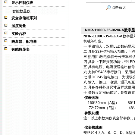
显示控制仪表
点击放大
智能数显仪
安全存储柜系列
温度测量
NHR-1100C-35-0/2/X-A数字
实验台柜
NHR-1100C-35-0/2/X-A
数字显
机械等行业。
隔离器、配电器
一 单路输入，双屏LED数码显
智能数显表
二 具备33种信号输入功能，可
三 热电阻\热电偶信号分辨率可切
四 具备上下限报警功能，带LE
五 具有电压、电流变送输出信
六 支持RS485串行接口，采用标
七 带DC24V馈电输出，为现场
八 输入、输出、电源、通讯相
九 具备多种外形尺寸及样式供
十 参数设定密码锁定，参数设置
仪表面板
160*80mm（A型）
80
72*72mm（F型）
48
参数功能
注：以上参数为仪表全部参数，
仪表接线图
规格尺寸为A、B、C、D、E型