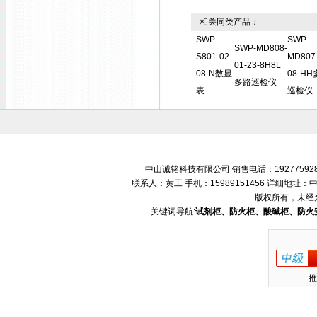
相关同类产品：
SWP-
SWP-
SWP-MD808-
S801-02-
MD807-
01-23-8H8L
08-N数显
08-H
多路巡检仪
表
巡检仪
中山诚铭科技有限公司 销售电话：192775928
联系人：黄工 手机：15989151456 详细地
版权所有，未经
关键词导航:
试剂柜、防火柜、酸碱柜、防火
推