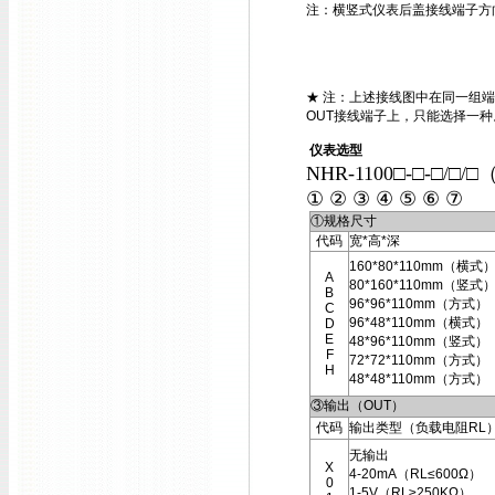
注：横竖式仪表后盖接线端子方
★ 注：上述接线图中在同一组端
OUT接线端子上，只能选择一种
仪表选型
NHR-1100□-□-□/□/□
① ② ③ ④ ⑤ ⑥ ⑦
①规格尺寸
代码
宽*高*深
160*80*110mm（横式
A
80*160*110mm（竖式
B
96*96*110mm（方式）
C
96*48*110mm（横式）
D
E
48*96*110mm（竖式）
F
72*72*110mm（方式）
H
48*48*110mm（方式）
③输出（OUT）
代码
输出类型（负载电阻RL
无输出
X
4-20mA（RL≤600Ω）
0
1-5V（RL≥250KΩ）