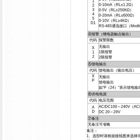
1
0-10mA（RL≤1.2Ω）
2
3
0-5V（RL≥250KΩ）
4
0-20mA（RL≤600Ω）
5
0-10V（RL≥4KΩ）
D1
RS-485通迅接口（Modb
④报警（继电器触点输出）
代码
报警限数
无输出
X
1限报警
1
2
2限报警
⑤馈电输出
代码
馈电输出（输出电压）
X
无输出
P
馈电输出
如“P（24）”表示馈电输
⑥供电电源
代码
电压范围
AC/DC100～240V（AC/
A
D
DC 20～29V
⑦备注
无备注可省略
备注：
1、选型时请根据接线图来选择