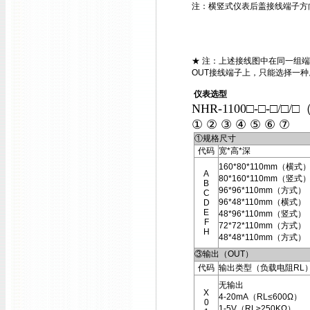
注：横竖式仪表后盖接线端子方
★ 注：上述接线图中在同一组端
OUT接线端子上，只能选择一种
仪表选型
NHR-1100□-□-□/□/□
① ② ③ ④ ⑤ ⑥ ⑦
①规格尺寸
代码
宽*高*深
160*80*110mm（横式
A
80*160*110mm（竖式
B
96*96*110mm（方式）
C
96*48*110mm（横式）
D
E
48*96*110mm（竖式）
F
72*72*110mm（方式）
H
48*48*110mm（方式）
③输出（OUT）
代码
输出类型（负载电阻RL
无输出
X
4-20mA（RL≤600Ω）
0
1-5V（RL≥250KΩ）