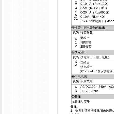
1
0-10mA（RL≤1.2Ω）
2
3
0-5V（RL≥250KΩ）
4
0-20mA（RL≤600Ω）
5
0-10V（RL≥4KΩ）
D1
RS-485通迅接口（Modb
④报警（继电器触点输出）
代码
报警限数
无输出
X
1限报警
1
2
2限报警
⑤馈电输出
代码
馈电输出（输出电压）
X
无输出
P
馈电输出
如“P（24）”表示馈电输
⑥供电电源
代码
电压范围
AC/DC100～240V（AC/
A
D
DC 20～29V
⑦备注
无备注可省略
备注：
1、选型时请根据接线图来选择