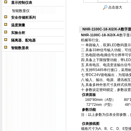
显示控制仪表
点击放大
智能数显仪
安全存储柜系列
温度测量
NHR-1100C-18-X/2/X-A数字
实验台柜
NHR-1100C-18-X/2/X-A
数字显
机械等行业。
隔离器、配电器
一 单路输入，双屏LED数码显
智能数显表
二 具备33种信号输入功能，可
三 热电阻\热电偶信号分辨率可切
四 具备上下限报警功能，带LE
五 具有电压、电流变送输出信
六 支持RS485串行接口，采用标
七 带DC24V馈电输出，为现场
八 输入、输出、电源、通讯相
九 具备多种外形尺寸及样式供
十 参数设定密码锁定，参数设置
仪表面板
160*80mm（A型）
80
72*72mm（F型）
48
参数功能
注：以上参数为仪表全部参数，
仪表接线图
规格尺寸为A、B、C、D、E型