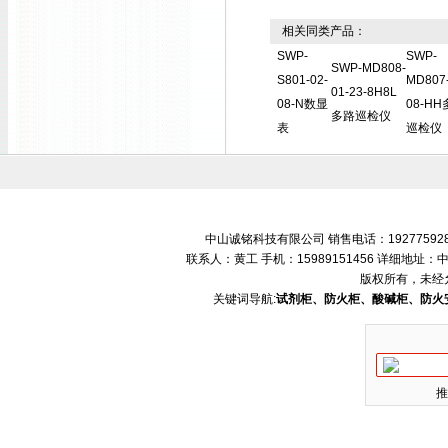
相关同类产品：
SWP-
SWP-
SWP-MD808-
S801-02-
MD807-
01-23-8H8L
08-N数显
08-H
多路巡检仪
表
巡检仪
中山诚铭科技有限公司 销售电话：192775928
联系人：黄工 手机：15989151456 详细地
版权所有，未经
关键词导航:
试剂柜、防火柜、酸碱柜、防火
推