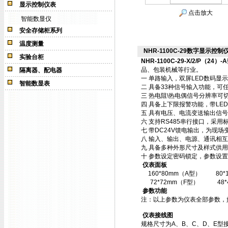
显示控制仪表
点击放大
智能数显仪
安全存储柜系列
温度测量
NHR-1100C-29数字显示控制仪NH
实验台柜
NHR-1100C-29-X/2/P（24）-A
品、包装机械等行业。
隔离器、配电器
一 单路输入，双屏LED数码显
智能数显表
二 具备33种信号输入功能，可
三 热电阻\热电偶信号分辨率可切
四 具备上下限报警功能，带LE
五 具有电压、电流变送输出信
六 支持RS485串行接口，采用标
七 带DC24V馈电输出，为现场
八 输入、输出、电源、通讯相
九 具备多种外形尺寸及样式供
十 参数设定密码锁定，参数设置
仪表面板
160*80mm（A型）
80
72*72mm（F型）
48
参数功能
注：以上参数为仪表全部参数，
仪表接线图
规格尺寸为A、B、C、D、E型