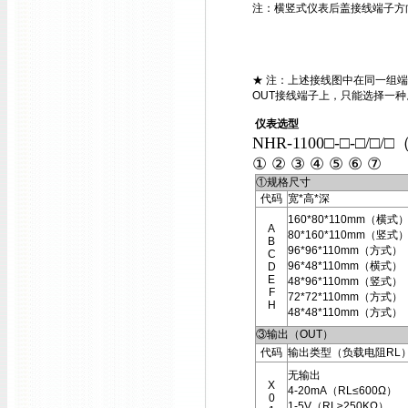
注：横竖式仪表后盖接线端子方
★ 注：上述接线图中在同一组端
OUT接线端子上，只能选择一种
仪表选型
NHR-1100□-□-□/□/□
① ② ③ ④ ⑤ ⑥ ⑦
①规格尺寸
代码
宽*高*深
160*80*110mm（横式
A
80*160*110mm（竖式
B
96*96*110mm（方式）
C
96*48*110mm（横式）
D
E
48*96*110mm（竖式）
F
72*72*110mm（方式）
H
48*48*110mm（方式）
③输出（OUT）
代码
输出类型（负载电阻RL
无输出
X
4-20mA（RL≤600Ω）
0
1-5V（RL≥250KΩ）