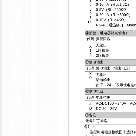
1
0-10mA（RL≤1.2Ω）
2
3
0-5V（RL≥250KΩ）
4
0-20mA（RL≤600Ω）
5
0-10V（RL≥4KΩ）
D1
RS-485通迅接口（Modb
④报警（继电器触点输出）
代码
报警限数
无输出
X
1限报警
1
2
2限报警
⑤馈电输出
代码
馈电输出（输出电压）
X
无输出
P
馈电输出
如“P（24）”表示馈电输
⑥供电电源
代码
电压范围
AC/DC100～240V（AC/
A
D
DC 20～29V
⑦备注
无备注可省略
备注：
1、选型时请根据接线图来选择