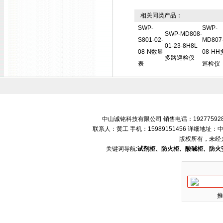
相关同类产品：
SWP-
SWP-
SWP-MD808-
S801-02-
MD807-
01-23-8H8L
08-N数显
08-H
多路巡检仪
表
巡检仪
中山诚铭科技有限公司 销售电话：192775928
联系人：黄工 手机：15989151456 详细地
版权所有，未经
关键词导航:
试剂柜、防火柜、酸碱柜、防火
推