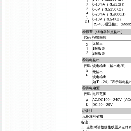
1
0-10mA（RL≤1.2Ω）
2
3
0-5V（RL≥250KΩ）
4
0-20mA（RL≤600Ω）
5
0-10V（RL≥4KΩ）
D1
RS-485通迅接口（Modb
④报警（继电器触点输出）
代码
报警限数
无输出
X
1限报警
1
2
2限报警
⑤馈电输出
代码
馈电输出（输出电压）
X
无输出
P
馈电输出
如“P（24）”表示馈电输
⑥供电电源
代码
电压范围
AC/DC100～240V（AC/
A
D
DC 20～29V
⑦备注
无备注可省略
备注：
1、选型时请根据接线图来选择