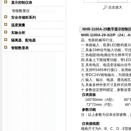
显示控制仪表
点击放大
智能数显仪
安全存储柜系列
温度测量
NHR-1100A-29数字显示控制仪NH
实验台柜
NHR-1100A-29-X/2/P（24）-A
品、包装机械等行业。
隔离器、配电器
一 单路输入，双屏LED数码显
智能数显表
二 具备33种信号输入功能，可
三 热电阻\热电偶信号分辨率可切
四 具备上下限报警功能，带LE
五 具有电压、电流变送输出信
六 支持RS485串行接口，采用标
七 带DC24V馈电输出，为现场
八 输入、输出、电源、通讯相
九 具备多种外形尺寸及样式供
十 参数设定密码锁定，参数设置
仪表面板
160*80mm（A型）
80
72*72mm（F型）
48
参数功能
注：以上参数为仪表全部参数，
仪表接线图
规格尺寸为A、B、C、D、E型