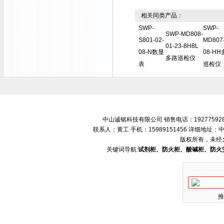
相关同类产品：
SWP-
SWP-
SWP-MD808-
S801-02-
MD807-
01-23-8H8L
08-N数显
08-H
多路巡检仪
表
巡检仪
中山诚铭科技有限公司 销售电话：192775928
联系人：黄工 手机：15989151456 详细地
版权所有，未经
关键词导航:
试剂柜、防火柜、酸碱柜、防火
推