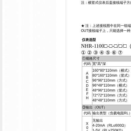
注：横竖式仪表后盖接线端子方
★ 注：上述接线图中在同一组端
OUT接线端子上，只能选择一种
仪表选型
NHR-1100□-□-□/□/□
① ② ③ ④ ⑤ ⑥ ⑦
①规格尺寸
代码
宽*高*深
160*80*110mm（横式
A
80*160*110mm（竖式
B
96*96*110mm（方式）
C
96*48*110mm（横式）
D
E
48*96*110mm（竖式）
F
72*72*110mm（方式）
H
48*48*110mm（方式）
③输出（OUT）
代码
输出类型（负载电阻RL
无输出
X
4-20mA（RL≤600Ω）
0
1-5V（RL≥250KΩ）