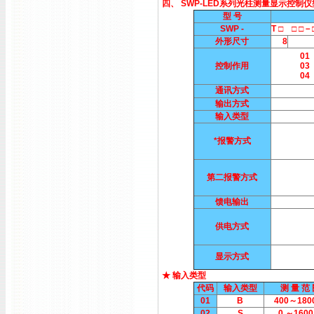
四、 SWP-LED系列光柱测量显示控制
型 号
SWP -
T □ □ □
外形尺寸
8
01
控制作用
03
04
通讯方式
输出方式
输入类型
*报警方式
第二报警方式
馈电输出
供电方式
显示方式
★ 输入类型
代码
输入类型
测 量 范
01
B
400～180
02
S
0 ～1600