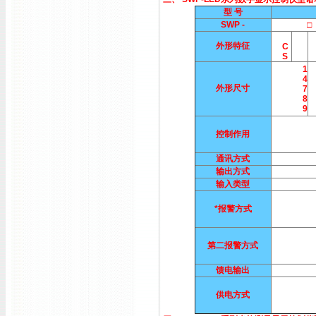
型 号
SWP -
□ 
外形特征
C
S
1
4
外形尺寸
7
8
9
控制作用
通讯方式
输出方式
输入类型
*报警方式
第二报警方式
馈电输出
供电方式