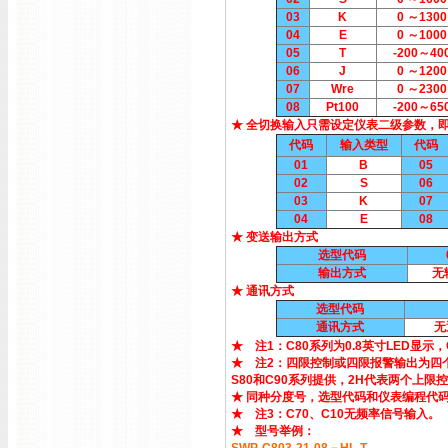
03
K
0 ～1300
04
E
0 ～1000
05
T
-200～40
06
J
0 ～1200
07
Wre
0 ～2300
08
Pt100
-200～65
★ 全切换输入只需设定仪表二级参数，
代码
输入类型
代码
01
B
05
02
S
06
03
K
07
04
E
08
★ 变送输出方式
选型代码
输出方式
无
★ 通讯方式
选型代码
通讯方式
无
★ 注1：C80系列为0.8英寸LED显示，C
★ 注2：四限控制或四限报警输出为四个
S80和C90系列提供，2H代表两个上限
★ 同种分度号，选型代码和仪表编程代
★ 注3：C70、C10无频率信号输入。
★ 型号举例：