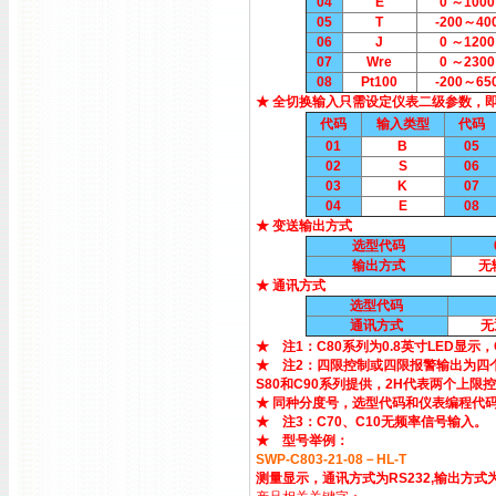
04
E
0 ～1000
05
T
-200～40
06
J
0 ～1200
07
Wre
0 ～2300
08
Pt100
-200～65
★ 全切换输入只需设定仪表二级参数，
代码
输入类型
代码
01
B
05
02
S
06
03
K
07
04
E
08
★ 变送输出方式
选型代码
输出方式
无
★ 通讯方式
选型代码
通讯方式
无
★ 注1：C80系列为0.8英寸LED显示，C
★ 注2：四限控制或四限报警输出为四个
S80和C90系列提供，2H代表两个上限
★ 同种分度号，选型代码和仪表编程代
★ 注3：C70、C10无频率信号输入。
★ 型号举例：
SWP-C803-21-08－HL-T
测量显示，通讯方式为RS232,输出方式