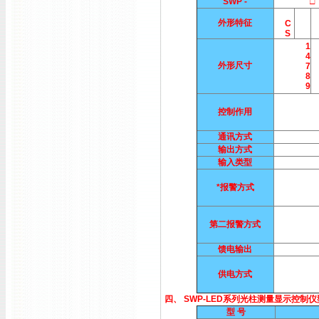
SWP -
□ 
外形特征
C
S
1
4
外形尺寸
7
8
9
控制作用
通讯方式
输出方式
输入类型
*报警方式
第二报警方式
馈电输出
供电方式
四、 SWP-LED系列光柱测量显示控制
型 号