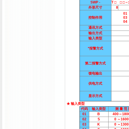
SWP -
T □ □ □
外形尺寸
8
01
控制作用
03
04
通讯方式
输出方式
输入类型
*报警方式
第二报警方式
馈电输出
供电方式
显示方式
★ 输入类型
代码
输入类型
测 量 范
01
B
400～180
02
S
0 ～1600
03
K
0 ～1300