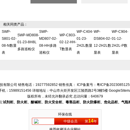
相关同类产品：
SWP-
SWP-
WP-C404-
WP-
WP-C904-
SWP-MD808-
WP-C803-
S801-02-
MD807-02-
01-23-
DS804-02-
01-12-
01-23-8H8L
02-12-HH-
08-N数显
08-HH多路
2H2L数显
12-2H2L数
2H2L-P数
多路巡检仪
T数显表
表
巡检仪
表
显表
显表
有限公司 销售电话：19277592852 销售传真： ICP备案号：
粤ICP备202308512
手机：15989151456 详细地址：中山市火炬开发区江陵西路2号3幢5楼
GoogleSitem
版权所有，未经允许翻录必究
总访问量：640679
:
试剂柜、防火柜、酸碱柜、防火安全柜、毒害品柜、防火防爆柜、危化品柜、气瓶
环保在线
14
中级会员
第
年
推荐收藏该企业网站