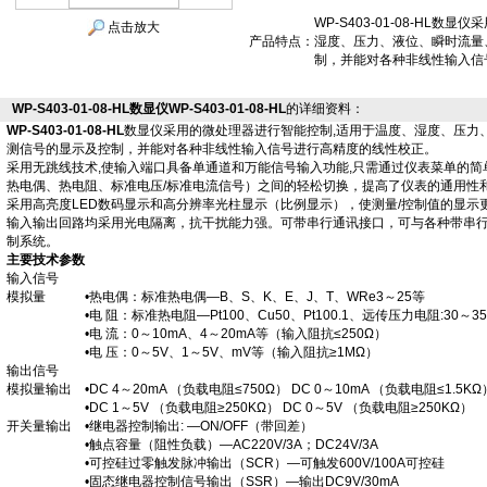
WP-S403-01-08-HL
点击放大
产品特点：
湿度、压力、液位、瞬时流量
制，并能对各种非线性输入信
WP-S403-01-08-HL数显仪WP-S403-01-08-HL
的详细资料：
WP-S403-01-08-HL
数显仪采用的微处理器进行智能控制,适用于温度、湿度、压力
测信号的显示及控制，并能对各种非线性输入信号进行高精度的线性校正。
采用无跳线技术,使输入端口具备单通道和万能信号输入功能,只需通过仪表菜单的
热电偶、热电阻、标准电压/标准电流信号）之间的轻松切换，提高了仪表的通用性
采用高亮度LED数码显示和高分辨率光柱显示（比例显示），使测量/控制值的显示
输入输出回路均采用光电隔离，抗干扰能力强。可带串行通讯接口，可与各种带串
制系统。
主要技术参数
输入信号
模拟量 •热电偶：标准热电偶—B、S、K、E、J、T、WRe3～25等
•电 阻：标准热电阻—Pt100、Cu50、Pt100.1、远传压力电阻:30～35
•电 流：0～10mA、4～20mA等（输入阻抗≤250Ω）
•电 压：0～5V、1～5V、mV等（输入阻抗≥1MΩ）
输出信号
模拟量输出 •DC 4～20mA （负载电阻≤750Ω） DC 0～10mA （负载电阻≤1.5KΩ
•DC 1～5V （负载电阻≥250KΩ） DC 0～5V （负载电阻≥250KΩ）
开关量输出 •继电器控制输出: —ON/OFF（带回差）
•触点容量（阻性负载）—AC220V/3A；DC24V/3A
•可控硅过零触发脉冲输出（SCR）—可触发600V/100A可控硅
•固态继电器控制信号输出（SSR）—输出DC9V/30mA