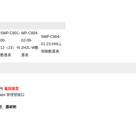
SWP-C801-
WP-C804-
SWP-C804-
00-
02-09-
01-23-HHLL
12（23）-N
2H2L-W数
智能数显表
数显表
显表
5号
返回首页
aps
管理登陆口
柜、器材柜