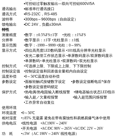
•可控硅过零触发输出—双向可控硅600V/5A
通讯输出 •标准串行通讯接口
通讯方式 •RS-232C，RS-485
波特率 •300bps～9600bps（自由设定）
馈电输出 •DC 24V，负载≤30mA
特性
测量精度 •数字：±0.5%FS±1字 •光柱：±1%FS
分辨率 •数字显示：±1字 •光柱显示：±1线
显示范围 •数字：-1999～9999 •光柱：0～99%
显示方式 •四位高亮度LED数码显示 •101线高分辨率光柱显示
•发光二极管工作状态显示 •单屏数码显示/双屏数码显示
•单屏数码+单光柱显示 •双屏数码+双光柱显示
控制方式 •可选择上限、下限或上上限、下下限控制
控制设定值 •控制设定值和回差值全量程内自由设定
温度补偿 •0～50℃温度自动补偿
参数设定 •面板轻触式按键数字设定 •参数设定值断电后*保存
•参数设定值密码锁定
保护方式 •热电偶/热电阻输入断线报警 •继电器输出状态LED指示
•输入超／欠量程报警 •输入超范围闪烁报警
•工作异常自动复位
使用环境
环境温度 •0～50℃
相对湿度 •≤85% 无凝露 避免在带有腐蚀性和易燃易爆气体中使用
供电电压 •线性电源 •AC190V～240V
•开关电源 •AC/DC 90V～265V •AC/DC 22V～26V
功 耗 •≤5W（AC 190V～240V 线性电源）