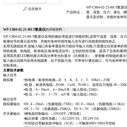
WP-C804-02-23-4
点击放大
产品特点：
度、湿度、压力、液位、瞬
显示及控制，并能对各种非
WP-C804-02-23-4H-T数显仪
的详细资料：
WP-C804-02-23-4H-T
数显仪采用的微处理器进行智能控制,适用于温度、湿度、压
检测信号的显示及控制，并能对各种非线性输入信号进行高精度的线性校正。
采用无跳线技术,使输入端口具备单通道和万能信号输入功能,只需通过仪表菜单的
种热电偶、热电阻、标准电压/标准电流信号）之间的轻松切换，提高了仪表的通用
采用高亮度LED数码显示和高分辨率光柱显示（比例显示），使测量/控制值的显示
输入输出回路均采用光电隔离，抗干扰能力强。可带串行通讯接口，可与各种带串
控制系统。
主要技术参数
输入信号
模拟量 •热电偶：标准热电偶—B、S、K、E、J、T、WRe3～25等
•电 阻：标准热电阻—Pt100、Cu50、Pt100.1、远传压力电阻:30～350
•电 流：0～10mA、4～20mA等（输入阻抗≤250Ω）
•电 压：0～5V、1～5V、mV等（输入阻抗≥1MΩ）
输出信号
模拟量输出 •DC 4～20mA （负载电阻≤750Ω） DC 0～10mA （负载电阻≤1.5KΩ）
•DC 1～5V （负载电阻≥250KΩ） DC 0～5V （负载电阻≥250KΩ）
开关量输出 •继电器控制输出: —ON/OFF（带回差）
•触点容量（阻性负载）—AC220V/3A；DC24V/3A
•可控硅过零触发脉冲输出（SCR）—可触发600V/100A可控硅