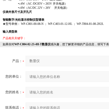
•≤4W（AC /DC85V～265V 开关电源）
•≤6W（AC/DC 22V～26V 开关电源）
仪表外形尺寸及开孔尺
智能数字/光柱显示控制仪型谱表
★型号举例： WP-C801-00-08-N ； WP-C403-01-12-HL ； WP-T804-81-08-2H2L
输入类型表
产品相关关键字：
如果你对
WP-C804-02-23-4H-T数显仪
感兴趣，想了解更详细的产品信息，填写下表
产品：
您的单位：
您的姓名：
联系电话：