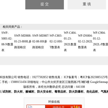
相关同类产品：
SWP-
WP-C404-
WP-C904-
SWP-MD808-
SWP-MD807-
WP-C803-
WP-DS804-
S801-02-
01-23-
01-12-
01-23-8H8L多
02-08-HH多
02-12-HH-
02-12-2H2L
08-N数显
2H2L数显
2H2L-P数
路巡检仪
路巡检仪
T数显表
数显表
表
表
表
技有限公司 销售电话：19277592852 销售传真： ICP备案号：
粤ICP备2023085125号
 手机：15989151456 详细地址：中山市火炬开发区江陵西路2号3幢5楼
GoogleSitemap
版权所有，未经允许翻录必究
总访问量：641108
:
试剂柜、防火柜、酸碱柜、防火安全柜、毒害品柜、防火防爆柜、危化品柜、气瓶
环保在线
14
中级会员
第
年