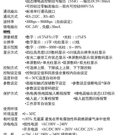
•固态继电器控制信号输出（SSR）—输出DC9V/30mA
•可控硅过零触发输出—双向可控硅600V/5A
通讯输出 •标准串行通讯接口
通讯方式 •RS-232C，RS-485
波特率 •300bps～9600bps（自由设定）
馈电输出 •DC 24V，负载≤30mA
特性
测量精度 •数字：±0.5%FS±1字 •光柱：±1%FS
分辨率 •数字显示：±1字 •光柱显示：±1线
显示范围 •数字：-1999～9999 •光柱：0～99%
显示方式 •四位高亮度LED数码显示 •101线高分辨率光柱显示
•发光二极管工作状态显示 •单屏数码显示/双屏数码显示
•单屏数码+单光柱显示 •双屏数码+双光柱显示
控制方式 •可选择上限、下限或上上限、下下限控制
控制设定值 •控制设定值和回差值全量程内自由设定
温度补偿 •0～50℃温度自动补偿
参数设定 •面板轻触式按键数字设定 •参数设定值断电后*保存
•参数设定值密码锁定
保护方式 •热电偶/热电阻输入断线报警 •继电器输出状态LED指示
•输入超／欠量程报警 •输入超范围闪烁报警
•工作异常自动复位
使用环境
环境温度 •0～50℃
相对湿度 •≤85% 无凝露 避免在带有腐蚀性和易燃易爆气体中使用
供电电压 •线性电源 •AC190V～240V
•开关电源 •AC/DC 90V～265V •AC/DC 22V～26V
功 耗 •≤5W（AC 190V～240V 线性电源）