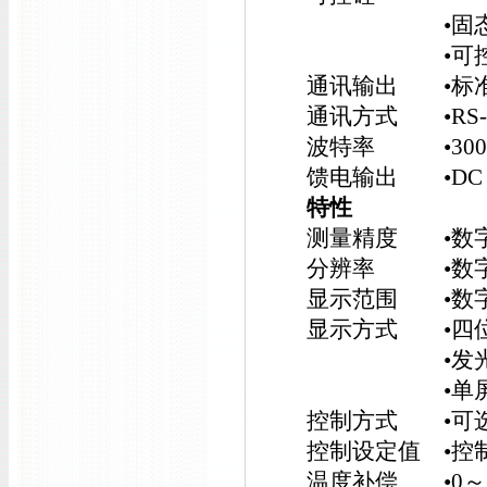
•固态继电器控
•可控硅过零触
通讯输出 •标
通讯方式 •RS-23
波特率 •300b
馈电输出 •DC 2
特性
测量精度 •数字：±
分辨率 •数字显
显示范围 •数字：-
显示方式 •四位
•发光二极管工
•单屏数码+单
控制方式 •可
控制设定值 •控
温度补偿 •0～