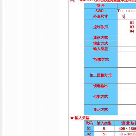
四、 SWP-LED系列光柱测量显示控制
型 号
SWP -
T □ □ □
外形尺寸
8
01
控制作用
03
04
通讯方式
输出方式
输入类型
*报警方式
第二报警方式
馈电输出
供电方式
显示方式
★ 输入类型
代码
输入类型
测 量 范
01
B
400～180
02
S
0 ～1600