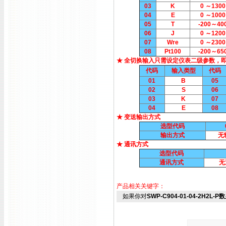
03
K
0 ～1300
04
E
0 ～1000
05
T
-200～40
06
J
0 ～1200
07
Wre
0 ～2300
08
Pt100
-200～65
★ 全切换输入只需设定仪表二级参数，
代码
输入类型
代码
01
B
05
02
S
06
03
K
07
04
E
08
★ 变送输出方式
选型代码
输出方式
无
★ 通讯方式
选型代码
通讯方式
无
产品相关关键字：
如果你对
SWP-C904-01-04-2H2L-P