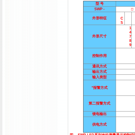
型 号
SWP -
□ 
外形特征
C
S
1
4
外形尺寸
7
8
9
控制作用
通讯方式
输出方式
输入类型
*报警方式
第二报警方式
馈电输出
供电方式