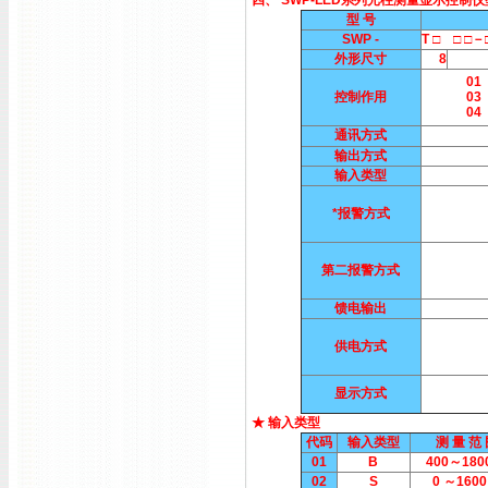
四、 SWP-LED系列光柱测量显示控制
型 号
SWP -
T □ □ □
外形尺寸
8
01
控制作用
03
04
通讯方式
输出方式
输入类型
*报警方式
第二报警方式
馈电输出
供电方式
显示方式
★ 输入类型
代码
输入类型
测 量 范
01
B
400～180
02
S
0 ～1600