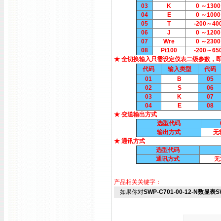
03
K
0 ～1300
04
E
0 ～1000
05
T
-200～40
06
J
0 ～1200
07
Wre
0 ～2300
08
Pt100
-200～65
★ 全切换输入只需设定仪表二级参数，
代码
输入类型
代码
01
B
05
02
S
06
03
K
07
04
E
08
★ 变送输出方式
选型代码
输出方式
无
★ 通讯方式
选型代码
通讯方式
无
产品相关关键字：
如果你对
SWP-C701-00-12-N数显表SW