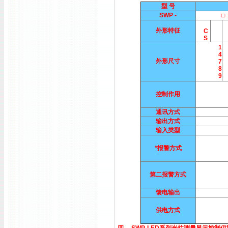
型 号
SWP -
□ 
外形特征
C
S
1
4
外形尺寸
7
8
9
控制作用
通讯方式
输出方式
输入类型
*报警方式
第二报警方式
馈电输出
供电方式