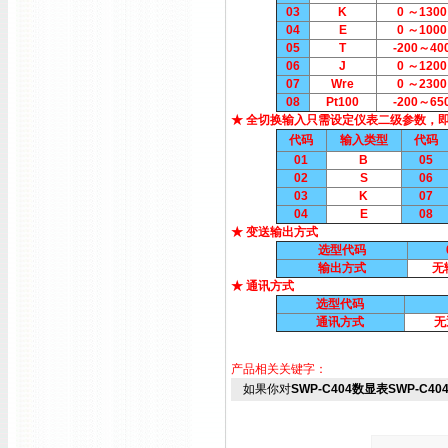
03
K
0 ～1300
04
E
0 ～1000
05
T
-200～40
06
J
0 ～1200
07
Wre
0 ～2300
08
Pt100
-200～65
★ 全切换输入只需设定仪表二级参数，
代码
输入类型
代码
01
B
05
02
S
06
03
K
07
04
E
08
★ 变送输出方式
选型代码
输出方式
无
★ 通讯方式
选型代码
通讯方式
无
产品相关关键字：
如果你对
SWP-C404数显表SWP-C40