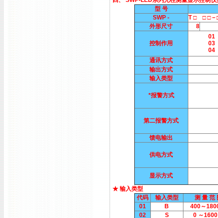
四、 SWP-LED系列光柱测量显示控制
型 号
SWP -
T □ □ □
外形尺寸
8
01
控制作用
03
04
通讯方式
输出方式
输入类型
*报警方式
第二报警方式
馈电输出
供电方式
显示方式
★ 输入类型
代码
输入类型
测 量 范
01
B
400～180
02
S
0 ～1600