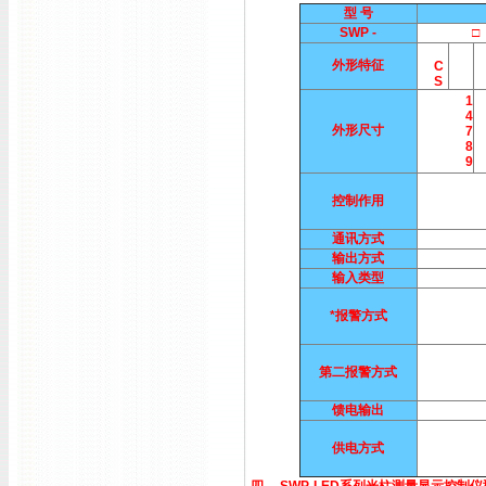
型 号
SWP -
□ 
外形特征
C
S
1
4
外形尺寸
7
8
9
控制作用
通讯方式
输出方式
输入类型
*报警方式
第二报警方式
馈电输出
供电方式