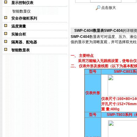
显示控制仪表
点击放大
智能数显仪
安全存储柜系列
温度测量
SWP-C404数显表SWP-C404
的详细
实验台柜
SWP-C404
数显表可对温度、压力、液位
值的显示更为清晰直观，并可选择双光柱
隔离器、配电器
智能数显表
一、 主要特点
采用万能输入无跳线设置，使每台仪表
二、 仪表外形及接线图（以下为基本配
型号
SWP-C803
仪表外形
仪表尺寸:160×80×1
开孔尺寸:152×76mm
重 量:400g
型号
SWP-T803系列