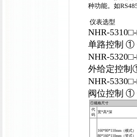
种功能。如RS4
仪表选型
NHR-5310□-
单路控制 ① ②
NHR-5320□-
外给定控制① 
NHR-5330□-
阀位控制 ① ②
①规格尺寸
代
宽*高*深
码
160*80*110mm（横式）
80*160*110mm（竖式）