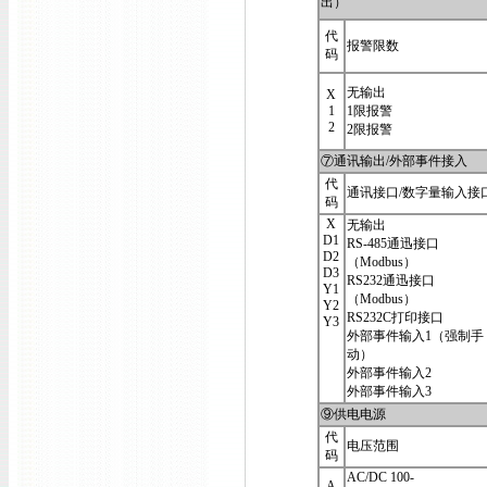
出）
代
报警限数
码
无输出
X
1
1限报警
2
2限报警
⑦通讯输出/外部事件接入
代
通讯接口/数字量输入接
码
X
无输出
D1
RS-485通迅接口
D2
（Modbus）
D3
RS232通迅接口
Y1
（Modbus）
Y2
RS232C打印接口
Y3
外部事件输入1（强制手
动）
外部事件输入2
外部事件输入3
⑨供电电源
代
电压范围
码
AC/DC 100-
A