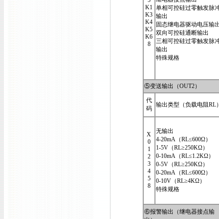
5
K1
单相可控硅过零触发脉
K3
输出
K4
固态继电器驱动电压输
K5
双向可控硅通断输出
K6
三相可控硅过零触发脉
8
输出
特殊规格
⑤变送输出（OUT2）
代
输出类型（负载电阻RL
码
无输出
X
4-20mA（RL≤600Ω）
0
1-5V（RL≥250KΩ）
1
0-10mA（RL≤1.2KΩ）
2
3
0-5V（RL≥250KΩ）
4
0-20mA（RL≤600Ω）
5
0-10V（RL≥4KΩ）
8
特殊规格
⑥报警输出（继电器接点输