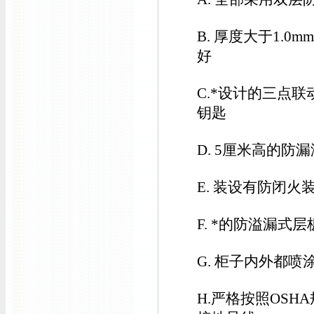
B. 厚度大于1.
好
C.*设计的三点
钥匙
D. 5厘米高的
E. 装设有防闭火
F. *的防溢漏
G. 柜子内外都
H.严格按照OS