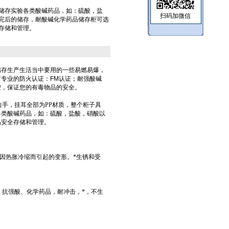
储存实验各类酸碱药品，如：硫酸，盐
扫码加微信
完后的储存，耐酸碱化学药品储存柜可选
存储和管理。
储存生产生活当中要用的一些易燃易爆，
有专业的防火认证：
FM认证；
耐强酸碱
控
，保证您的有毒物品的安全。
拉手，挂耳全部为PP材质，整个柜子具
各类酸碱药品，如：硫酸，盐酸，硝酸以
品安全存储和管理。
因热胀冷缩而引起的变形。*生锈和受
，抗强酸、化学药品，耐冲击，*，不生