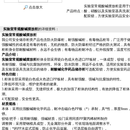
实验室常规酸碱摆放柜是用于
点击放大
产品特点：
酸，硝酸以及实验室器具洗涤
配双锁，方便实验室药品安全
实验室常规酸碱摆放柜
的详细资料：
实验室常规酸碱摆放柜
我公司安全储存柜类产品包含防火防爆柜，耐强酸碱柜，有毒物品柜等，广泛用于
强酸碱性的或者是有毒的有机，无机的物质。防火防爆柜经过
严格的防火测试，具
柜
柜身全部耐酸碱材料，永远不会生锈
；有毒物品柜
耐冲击，红外线报警，温度可
产品介绍：
实验室常规酸碱摆放柜
柜体全部采用瓷白色或火色进口PP板材，一体成型，铰链，
有耐强酸、强碱与抗腐蚀的特性。环保，防水防潮，用远不会生锈。适用於实验室
及实验室器具洗涤完后的储存，
耐酸碱化学药品储存柜
可选配双锁，方便实验室药
特色功能：
1.柜体全部采用瓷白色或火色进口PP板材，具有耐强酸、强碱与抗腐蚀的特性。
2.降低环境污染，维护使用者的健康。
3.柜体采用一体成型、无缝焊技术，极大的加强了柜体的结构性，有效的降低了柜体
潮。
4.可配双锁，安全性更高。
材质规格
：
本体：采用抗强酸碱耐化学药品，耐冲击磁白色PP板（*）承制，具*性，厚度8mm
锈。
铰链/把手：採用耐强酸、强碱材质，拉门采用同质PP聚丙稀材料制作
调整脚：采用塑钢模具成型，无金属部分外露，可依现场地面调整水平。
层板：*的PP水盆式层板，防止化学品溢漏。（可选层板自由调节）
。