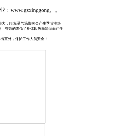
业：
www.gzxinggong。。
差大，PP板受气温影响会产生季节性热
型，有效的降低了柜体因热胀冷缩而产生
排出室外，保护工作人员安全！