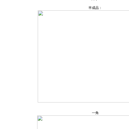
半成品：
一角