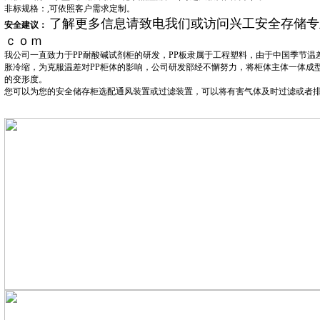
非标规格：,可依照客户需求定制。
了解更多信息请致电我们或访问兴工安全存储专
安全建议：
ｃｏｍ
我公司一直致力于PP耐酸碱试剂柜的研发，PP板隶属于工程塑料，由于中国季节温
胀冷缩，为克服温差对PP柜体的影响，公司研发部经不懈努力，将柜体主体一体成
的变形度。
您可以为您的安全储存柜选配通风装置或过滤装置，可以将有害气体及时过滤或者