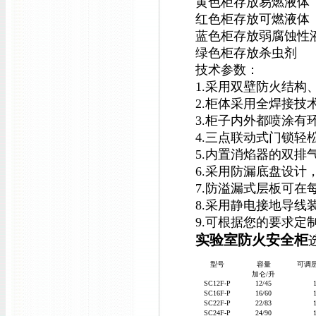
黄色柜存放易燃液体
红色柜存放可燃液体
蓝色柜存放弱腐蚀性
绿色柜存放杀虫剂
技术参数：
1.采用双壁防火结构
2.柜体采用全焊接
3.柜子内外都喷涂有
4.三点联动式门锁
5.内置消焰器的双排
6.采用防漏底盘设计
7.防溢漏式层板可在
8.采用静电接地导线
9.可根据您的要求
实验室防火安全柜
型号
容量
可调
加仑/升
SC12F-P
12/45
SC16F-P
16/60
SC22F-P
22/83
SC24F-P
24/90