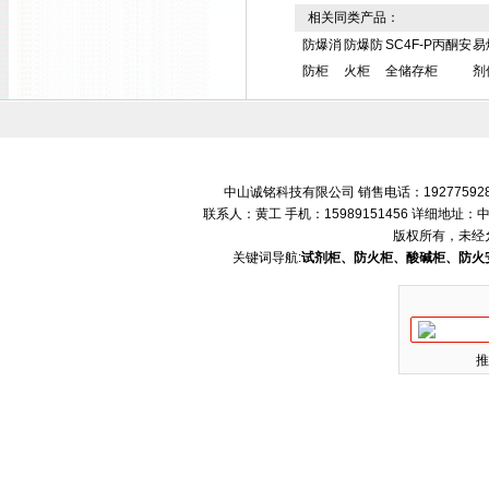
相关同类产品：
防爆消
防爆防
SC4F-P丙酮安
易
防柜
火柜
全储存柜
剂
中山诚铭科技有限公司 销售电话：192775928
联系人：黄工 手机：15989151456 详细地
版权所有，未经
关键词导航:
试剂柜、防火柜、酸碱柜、防火
推