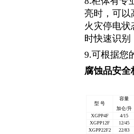
8.柜体有
亮时，可以
火灾停电状
时快速识别
9.可根据
腐蚀品安全
容量
型 号
加仑/升
XGPP4F
4/15
XGPP12F
12/45
XGPP22F2
22/83