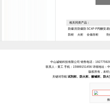
相关同类产品：
防爆消
防爆防
SC4F-P丙酮安
易
防柜
火柜
全储存柜
剂
中山诚铭科技有限公司 销售电话：192775928
联系人：黄工 手机：15989151456 详细地
版权所有，未经
关键词导航:
试剂柜、防火柜、酸碱柜、防火
推