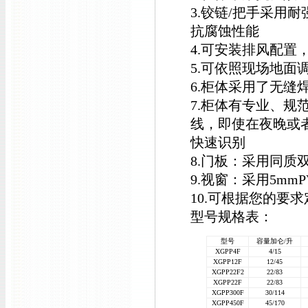
3.铰链/把手采用
抗腐蚀性能
4.可安装排风配置
5.可依照现场地面
6.柜体采用了无
7.柜体有专业、
线，即使在夜晚或
快速识别
8.门板：采用同质双
9.视窗：采用5mm
10.可根据您的要
型号规格表：
型号
容量加仑/升
XGPP4F
4/15
XGPP12F
12/45
XGPP22F2
22/83
XGPP22F
22/83
XGPP300F
30/114
XGPP450F
45/170