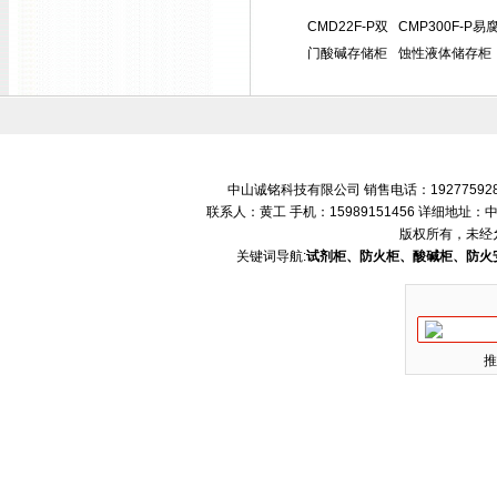
CMD22F-P双
CMP300F-P易
门酸碱存储柜
蚀性液体储存柜
中山诚铭科技有限公司 销售电话：192775928
联系人：黄工 手机：15989151456 详细地
版权所有，未经
关键词导航:
试剂柜、防火柜、酸碱柜、防火
推