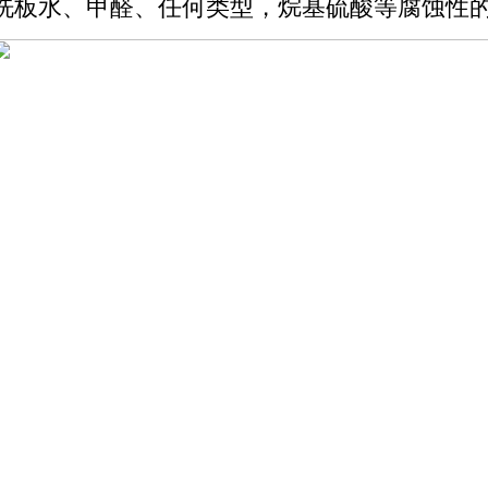
洗板水、甲醛、任何类型，烷基硫酸等腐蚀性