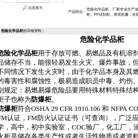
点击放大
危险化学品柜，厂家专业生产
产品特点：
柜、PP试剂柜。质优价廉，全
危险化学品柜
的详细资料：
危险化学品柜
危险化学品柜
用于存放可燃、易燃品及有机溶
品储存不当，能很轻易发生火灾、爆炸事故，
不同情况下发生火灾时，由于化学品本身及其
的毒害性和腐蚀性，极易造成职员中毒、灼伤
别规定：易燃易爆危险品要用特殊材料特殊结
柜子也称为
防爆柜
。
防
爆
柜
符合OSHA 29 CFR 1910.106 和 NFP
FM认证，FM防火认证证书（可查询），广泛
学，高中，初中实验室，COC验厂，化工厂，
火柜是储存各类生产性或者生活性物质或者资