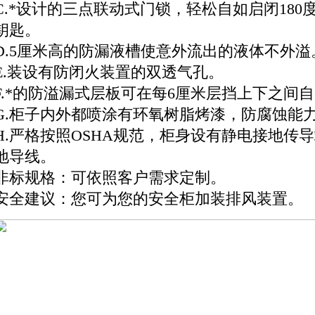
C.*设计的三点联动式门锁，轻松自如启闭18
钥匙。
D.5厘米高的防漏液槽使意外流出的液体不外溢
E.装设有防闭火装置的双透气孔。
F.*的防溢漏式层板可在每6厘米层挡上下之间
G.柜子内外都喷涂有环氧树脂烤漆，防腐蚀能
H.严格按照OSHA规范，柜身设有静电接地传
地导线。
非标规格：可依照客户需求定制。
安全建议：您可为您的安全柜加装排风装置。