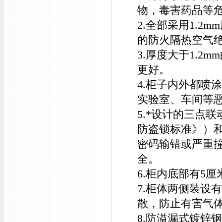
物，毒害药品等
2.全部采用1.2
的防火隔热空气
3.厚度大于1.
更好。
4.柜子内外都喷
实验室、车间等
5.*设计的三点联
防盗锁标准》）
密码输错或严重
全。
6.柜内底部有5
7.柜体两侧装设
散，防止有害气
8.防溢漏式镀锌