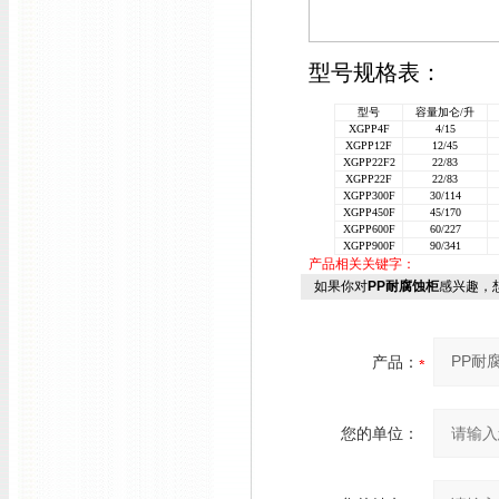
型号规格表：
型号
容量加仑/升
XGPP4F
4/15
XGPP12F
12/45
XGPP22F2
22/83
XGPP22F
22/83
XGPP300F
30/114
XGPP450F
45/170
XGPP600F
60/227
XGPP900F
90/341
产品相关关键字：
如果你对
PP耐腐蚀柜
感兴趣，
产品：
您的单位：