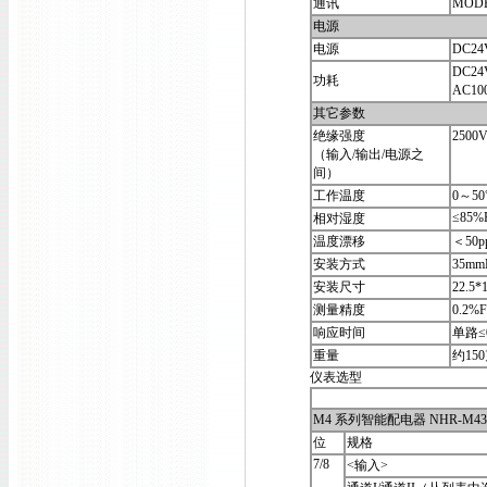
通讯
MOD
电源
电源
DC24
DC2
功耗
AC1
其它参数
绝缘强度
2500
（输入/输出/电源之
间）
工作温度
0～5
≤85%
相对湿度
温度漂移
＜50p
安装方式
35m
安装尺寸
22.5
测量精度
0.2%
响应时间
单路≤0
重量
约15
仪表选型
M4 系列智能配电器 NHR-M43
位
规格
7/8
<输入>