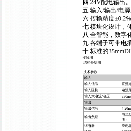
四
24V配电输出
五 输入/输出/电
六 传输精度±0.2
七
模块化设计，
八
全智能，数字
九 各端子可带电
十 标准的35mm
接线图
结构外型图
技术参数
输入
输入信号
直流
输入阻抗
电流阻
输入大电流/电压
≤30m
输出
输出信号
4-20
电流型
输出负载
明）
继电器
继电器