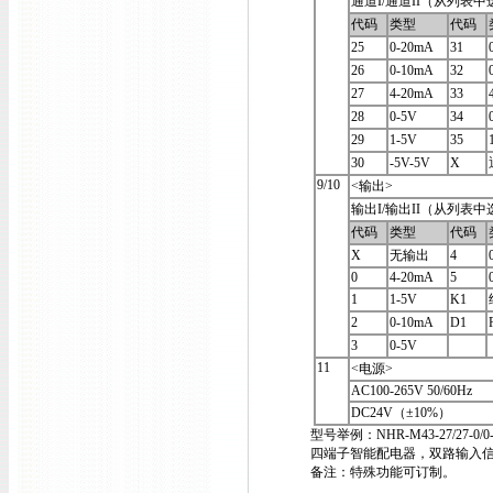
通道I/通道II（从列表
代码
类型
代码
25
0-20mA
31
26
0-10mA
32
27
4-20mA
33
28
0-5V
34
29
1-5V
35
30
-5V-5V
X
9/10
<输出>
输出I/输出II（从列表
代码
类型
代码
X
无输出
4
0
4-20mA
5
1
1-5V
K1
2
0-10mA
D1
3
0-5V
11
<电源>
AC100-265V 50/60Hz
DC24V（±10%）
型号举例：NHR-M43-27/27-0/0
四端子智能配电器，双路输入信号为4
备注：特殊功能可订制。