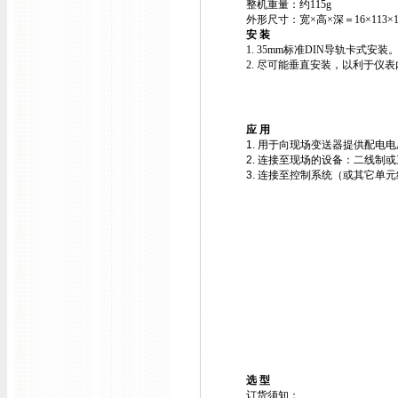
整机重量：约115g
外形尺寸：宽×高×深＝16×113×
安 装
1. 35mm标准DIN导轨卡式
2. 尽可能垂直安装，以利于仪
应 用
1. 用于向现场变送器提供配电
2. 连接至现场的设备：二线制
3. 连接至控制系统（或其它单元
选 型
订货须知：