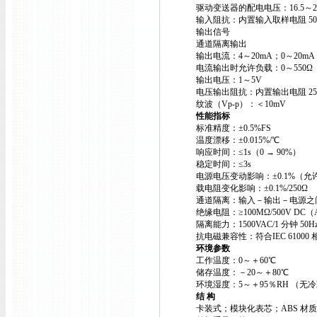
驱动变送器的配电电压：16.5～2
输入阻抗：内置输入取样电阻 50
输出信号
通道隔离输出
输出电流：4～20mA；0～20m
电流输出时允许负载：0～550Ω（
输出电压：1～5V
电压输出阻抗：内置输出电阻 25
纹波（Vp-p）：＜10mV
性能指标
标准精度：±0.5%FS
温度漂移：±0.015%/℃
响应时间：≤1s（0 → 90%）
稳定时间：≤3s
电源电压变动影响：±0.1%（
载电阻变化影响：±0.1%/250Ω
通道隔离：输入－输出－电源之
绝缘电阻：≥100MΩ/500V DC（
隔离能力：1500VAC/1 分钟 50H
抗电磁兼容性：符合IEC 61000
环境参数
工作温度：0～＋60℃
储存温度：－20～＋80℃
环境湿度：5～＋95％RH （无
结 构
卡装式；模块化表芯；ABS 材