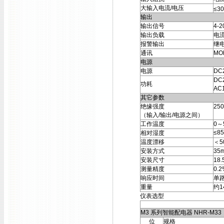
大输入电流/电压
≤3
输出
输出信号
4-
输出负载
电流
报警输出
继电
通讯
MO
电源
电源
DC
DC
功耗
AC
其它参数
绝缘强度
25
（输入/输出/电源之间）
工作温度
0～
≤8
相对湿度
温度漂移
＜5
安装方式
35
安装尺寸
18
测量精度
0.
响应时间
单路
重量
约1
仪表选型
M3 系列智能配电器 NHR-M33
位
规格