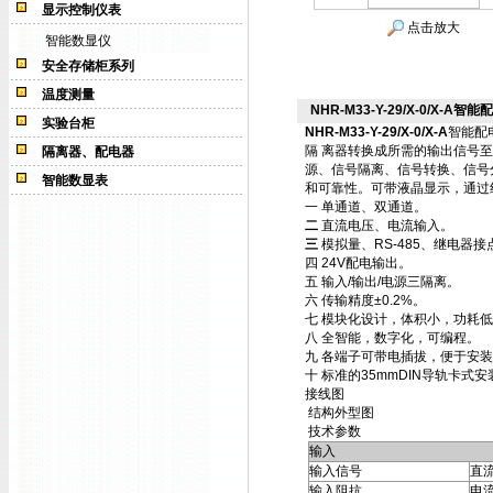
显示控制仪表
点击放大
智能数显仪
安全存储柜系列
温度测量
NHR-M33-Y-29/X-0/X-A智能配
实验台柜
NHR-M33-Y-29/X-0/X-A
智能配
隔 离器转换成所需的输出信号
隔离器、配电器
源、信号隔离、信号转换、信号
智能数显表
和可靠性。可带液晶显示，通过
一 单通道、双通道。
二
直流电压、电流输入。
三
模拟量、RS-485、继电器
四
24V配电输出。
五 输入/输出/电源三隔离。
六 传输精度±0.2%。
七 模块化设计，体积小，功耗
八 全智能，数字化，可编程。
九 各端子可带电插拔，便于安
十 标准的35mmDIN导轨卡式安
接线图
结构外型图
技术参数
输入
输入信号
直
输入阻抗
电流