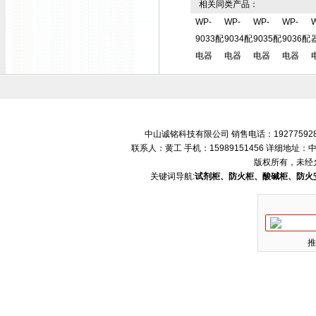
相关同类产品：
WP-
WP-
WP-
WP-
9033配
9034配
9035配
9036配
电器
电器
电器
电器
中山诚铭科技有限公司 销售电话：192775928
联系人：黄工 手机：15989151456 详细地
版权所有，未经
关键词导航:
试剂柜、防火柜、酸碱柜、防火
推