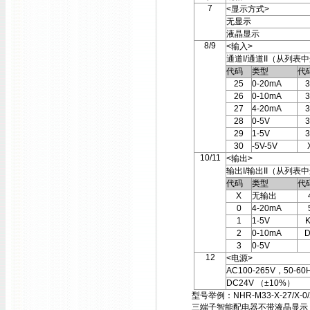
7
<显示方式>
无显示
液晶显示
8/9
<输入>
通道I/通道II（从列表
代码
类型
代
25
0-20mA
3
26
0-10mA
3
27
4-20mA
3
28
0-5V
3
29
1-5V
3
30
-5V-5V
10/11
<输出>
输出I/输出II（从列表
代码
类型
代
X
无输出
0
4-20mA
1
1-5V
K
2
0-10mA
D
3
0-5V
12
<电源>
AC100-265V，50-60
DC24V （±10%）
型号举例：NHR-M33-X-27/X-0/
三端子智能配电器不带液晶显示，