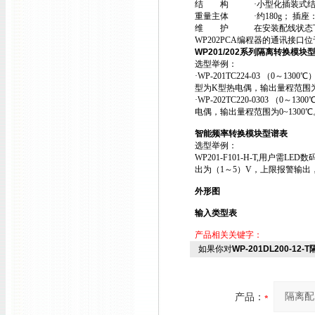
结 构 ·小型化插装式结构，
重量主体 ·约180g； 插座：
维 护 在安装配线状态下
WP202PCA编程器的通讯接口
WP201/202系列隔离转换模块
选型举例：
·WP-201TC224-03 （0
型为K型热电偶，输出量程范围为0
·WP-202TC220-0303 
电偶，输出量程范围为0~1300℃
智能频率转换模块型谱表
选型举例：
WP201-F101-H-T,用户
出为（1～5）V，上限报警输出，
外形图
输入类型表
产品相关关键字：
如果你对
WP-201DL200-12
产品：