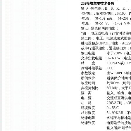
202模块主要技术参数
输 入 ·热电偶：B、S、K、E、J、
·热电阻：标准热电阻：Pt100、Pt1
·电流：（0~10）mA、（4~20
·电压：（0~5）V、（1~5）V
输 出 ·隔离的两路输出：
*路： 电压或电流（订货时请注
第二路： 电压、电流或位式报
继电器触点ON/OFF输出（AC220
或串行通讯输出，通讯接口为：RS-
输出电阻 ·小于250W（电
允许负载电阻 ·0～600W（电
精 度 ·±0.5%FS或±0.2
冷端补偿误差 ·±1℃
参数设定 ·由WP20PCA编
断偶保护 ·断偶保护时间:小于2
响应时间 ·约500ms（时间常
共模抑制比 ·50Hz时，大于12
隔 离 ·输入、输出、电
电 源 ·交流或直流供电AC：90
功 耗 ·220VAC时，≤3
环境温度 ·0～55℃
相对湿度 ·5～99%RH（不
绝缘电阻 ·各端子与接地端子之间
绝缘强度 ·电源端子与接地端子
·输入/输出端子与接地端子