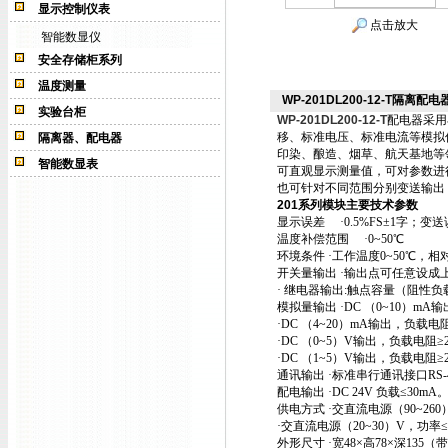
显示控制仪表
点击放大
智能数显仪
安全存储柜系列
温度测量
WP-201DL200-12-T隔离配电
实验台柜
WP-201DL200-12-T
配电器
采用
移、标准电压、标准电流等模拟
隔离器、配电器
印染、酿造、烟草、航天基地等
智能数显表
可直观显示测量值，可对参数进
也可针对不同范围分别变送输出
201系列模块主要技术参数
显示误差 ·0.5%FS±1字；变送误
温度补偿范围 ·0~50℃
环境条件 ·工作温度0~50℃，
开关量输出 ·输出点可任意设成
· 继电器输出:触点容量（阻性负载）:
模拟量输出 ·DC （0~10）mA输
·DC （4~20）mA输出，负载电阻
·DC （0~5）V输出，负载电阻≥2
·DC （1~5）V输出，负载电阻≥2
通讯输出 ·标准串行通讯接口RS-4
配电输出 ·DC 24V 负载≤30mA
供电方式 ·交直流电源（90~260
·交直流电源（20~30）V，功率≤
外形尺寸 ·宽48×高78×深135（