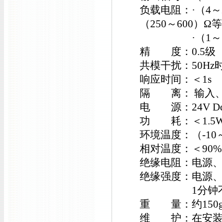
负载电阻：·（4～
（250～600）Ω等
·（1～5）V 
精 度：0.5级
共模干扰：50Hz
响应时间：＜1s
隔 离： 输入
电 源：24V Dc
功 耗：＜1.5
环境温度：（-10
相对温度：＜90
绝缘电阻：电源、
绝缘强度：电源、输
1分钟不飞
重 量：约150
维 护：在安装