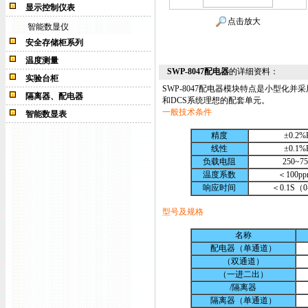
显示控制仪表
点击放大
智能数显仪
安全存储柜系列
温度测量
SWP-8047配电器
的详细资料：
实验台柜
SWP-8047
配电器模块特点是小型化并采
隔离器、配电器
和DCS系统理想的配套单元。
一般技术条件
智能数显表
精度
±0.2%
线性
±0.1%
负载电阻
250~7
温度系数
＜100pp
响应时间
＜0.1S（
型号及规格
名称
配电器（单通道）
（双通道）
（一进二出）
/隔离器
隔离器（单通道）