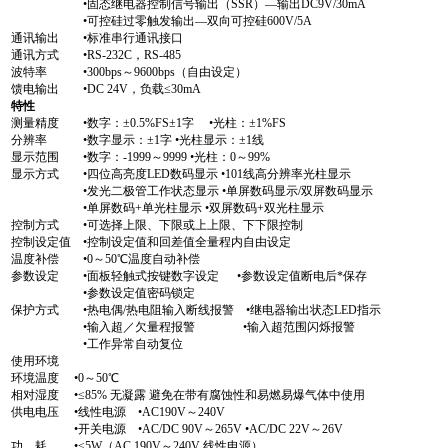
•固态继电器控制信号输出（SSR）—输出DC9V/30mA
•可控硅过零触发输出—双向可控硅600V/5A
通讯输出 •标准串行通讯接口
通讯方式 •RS-232C，RS-485
波特率 •300bps～9600bps（自由设定）
馈电输出 •DC 24V，负载≤30mA
特性
测量精度 •数字：±0.5%FS±1字 •光柱：±1%FS
分辨率 •数字显示：±1字 •光柱显示：±1线
显示范围 •数字：-1999～9999 •光柱：0～99%
显示方式 •四位高亮度LED数码显示 •101线高分辨率光柱显示
•发光二极管工作状态显示 •单屏数码显示/双屏数码显示
•单屏数码+单光柱显示 •双屏数码+双光柱显示
控制方式 •可选择上限、下限或上上限、下下限控制
控制设定值 •控制设定值和回差值全量程内自由设定
温度补偿 •0～50℃温度自动补偿
参数设定 •面板轻触式按键数字设定 •参数设定值断电后*保存
•参数设定值密码锁定
保护方式 •热电偶/热电阻输入断线报警 •继电器输出状态LED指示
•输入超／欠量程报警 •输入超范围闪烁报警
•工作异常自动复位
使用环境
环境温度 •0～50℃
相对湿度 •≤85% 无凝露 避免在带有腐蚀性和易燃易爆气体中使用
供电电压 •线性电源 •AC190V～240V
•开关电源 •AC/DC 90V～265V •AC/DC 22V～26V
功 耗 •≤5W（AC 190V～240V 线性电源）