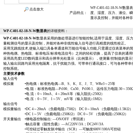
WP-C401-02-18-N
点击放大
产品特点：
度、湿度、压力、液位、瞬
显示及控制，并能对各种非
WP-C401-02-18-N-W数显表
的详细资料：
WP-C401-02-18-N-W
数显表采用的微处理器进行智能控制,适用于温度、湿度、压
量检测信号的显示及控制，并能对各种非线性输入信号进行高精度的线性校正。
采用无跳线技术,使输入端口具备单通道和万能信号输入功能,只需通过仪表菜单的
种热电偶、热电阻、标准电压/标准电流信号）之间的轻松切换，提高了仪表的通用
采用高亮度LED数码显示和高分辨率光柱显示（比例显示），使测量/控制值的显示
输入输出回路均采用光电隔离，抗干扰能力强。可带串行通讯接口，可与各种带串
控制系统。
主要技术参数
输入信号
模拟量 •热电偶：标准热电偶—B、S、K、E、J、T、WRe3～25等
•电 阻：标准热电阻—Pt100、Cu50、Pt100.1、远传压力电阻:30～350
•电 流：0～10mA、4～20mA等（输入阻抗≤250Ω）
•电 压：0～5V、1～5V、mV等（输入阻抗≥1MΩ）
输出信号
模拟量输出 •DC 4～20mA （负载电阻≤750Ω） DC 0～10mA （负载电阻≤1.5KΩ）
•DC 1～5V （负载电阻≥250KΩ） DC 0～5V （负载电阻≥250KΩ）
开关量输出 •继电器控制输出: —ON/OFF（带回差）
•触点容量（阻性负载）—AC220V/3A；DC24V/3A
•可控硅过零触发脉冲输出（SCR）—可触发600V/100A可控硅