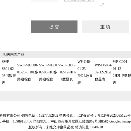
=7
相关同类产品：
SWP-
WP-C404-
WP-C904-
SWP-MD808-
SWP-MD807-
WP-C803-
WP-DS804-
S801-02-
01-23-
01-12-
01-23-8H8L多
02-08-HH多
02-12-HH-
02-12-2H2L
08-N数显
2H2L数显
2H2L-P数
路巡检仪
路巡检仪
T数显表
数显表
表
表
表
技有限公司 销售电话：19277592852 销售传真： ICP备案号：
粤ICP备2023085125号
 手机：15989151456 详细地址：中山市火炬开发区江陵西路2号3幢5楼
GoogleSitemap
版权所有，未经允许翻录必究
总访问量：640228