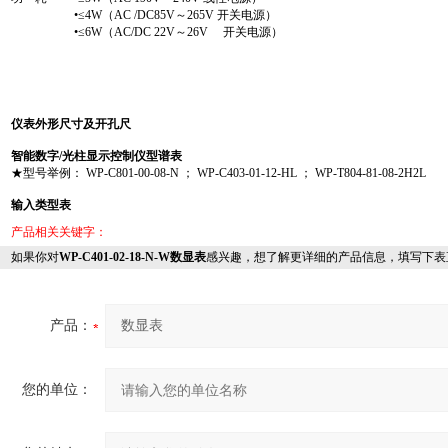
•≤4W（AC /DC85V～265V 开关电源）
•≤6W（AC/DC 22V～26V 开关电源）
仪表外形尺寸及开孔尺
智能数字/光柱显示控制仪型谱表
★型号举例： WP-C801-00-08-N ； WP-C403-01-12-HL ； WP-T804-81-08-2H2L
输入类型表
产品相关关键字：
如果你对
WP-C401-02-18-N-W数显表
感兴趣，想了解更详细的产品信息，填写下表
产品：
您的单位：