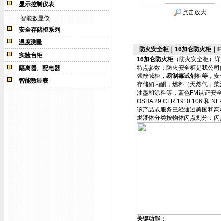
显示控制仪表
点击放大
智能数显仪
安全存储柜系列
温度测量
防火安全柜｜16加仑防火柜｜F
实验台柜
16加仑防火柜
（防火安全柜）详
特点参数：防火安全柜是我公司
隔离器、配电器
强酸碱柜
，易制毒试剂
柜
等，
安
智能数显表
存储如丙酮，燃料（天然气，柴
油墨和涂料等，蓝色FM认证安
OSHA 29 CFR 1910.1
该产品或服务已经通过美国和高
燃液体分类按物体闪点划分：闪点
关键功能：