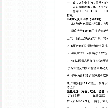
一：减少火灾带来的人员受伤的
二：隔离危险液体，他们组织快
三：符合OSHA 29 CFR 1910.1
特点：
FM防火认证证书（可查询）
一. 全部采用双层防火构造，两
二. 厚度大于1.0mm的优质
三.*设计的三点联动式门锁，轻
四. 5厘米高的防漏液槽使意外
五. 装设有防闭火装置的双透气
六. *的防溢漏式层板可在每6
七.专业规范的警示标签显而易见
八. 柜子内外都喷涂有环氧树脂
九.严格按照OSHA规范，柜身
选型表：
颜色可选：黄色，红色，蓝色，
产品名称
容量/规范
防火安全柜
12加仑，单门，防