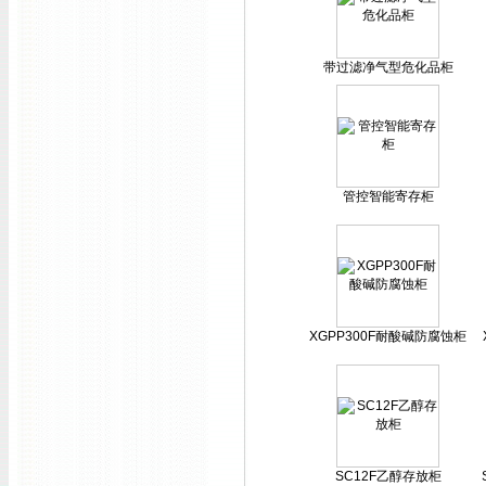
带过滤净气型危化品柜
管控智能寄存柜
XGPP300F耐酸碱防腐蚀柜
SC12F乙醇存放柜